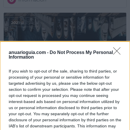
2021
SEP 24
anuarioguia.com -
Do Not Process My Personal
Information
If you wish to opt-out of the sale, sharing to third parties, or
processing of your personal or sensitive information for
De símbolo de lujo a alquiler veraniego: la historia
targeted advertising by us, please use the below opt-out
del yate
section to confirm your selection. Please note that after your
opt-out request is processed you may continue seeing
Información
interest-based ads based on personal information utilized by
us or personal information disclosed to third parties prior to
your opt-out. You may separately opt-out of the further
disclosure of your personal information by third parties on the
2021
SEP 21
IAB’s list of downstream participants. This information may