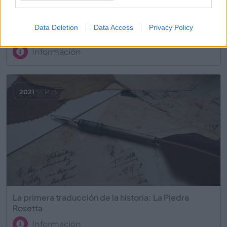
Bolsas, envases con restos… ¿Cómo debemos
Data Deletion
Data Access
Privacy Policy
reciclar el plástico?
Información
2021
SEP 15
La primera traducción de la historia: La Piedra
Rosetta
Información