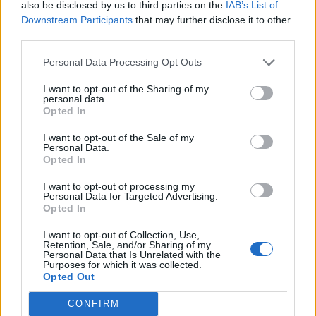
also be disclosed by us to third parties on the
IAB’s List of
Downstream Participants
that may further disclose it to other
third parties.
Personal Data Processing Opt Outs
I want to opt-out of the Sharing of my
personal data.
Opted In
El divorcio express y sus plazos en España
I want to opt-out of the Sale of my
Personal Data.
Información
Opted In
I want to opt-out of processing my
Personal Data for Targeted Advertising.
2021
SEP 20
Opted In
I want to opt-out of Collection, Use,
Retention, Sale, and/or Sharing of my
Personal Data that Is Unrelated with the
Purposes for which it was collected.
Opted Out
CONFIRM