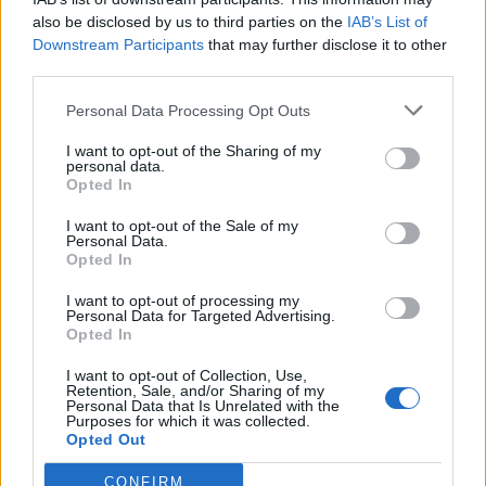
encontramos productos tan interesantes (y no
also be disclosed by us to third parties on the
IAB’s List of
presentes en todos los catálogos) como las
paredes
Downstream Participants
that may further disclose it to other
motorizadas de cristal
. Si a esto sumamos la amplia
third parties.
gama de posibilidades que ofrecen para seleccionar
los complementos que te permitirán personalizar tu
Personal Data Processing Opt Outs
cortina de cristal, nos encontramos con una empresa
I want to opt-out of the Sharing of my
de cerramientos de terrazas en Málaga de necesaria
personal data.
Opted In
mención.
I want to opt-out of the Sale of my
Personal Data.
Opted In
I want to opt-out of processing my
Personal Data for Targeted Advertising.
Moderglass
Opted In
I want to opt-out of Collection, Use,
Retention, Sale, and/or Sharing of my
Personal Data that Is Unrelated with the
Purposes for which it was collected.
Moderglass cuenta con
15 años
de experiencia en
Opted Out
instalación de cerramientos en porches, terrazas o
balcones así como de cortinas de cristal. Destaca en
CONFIRM