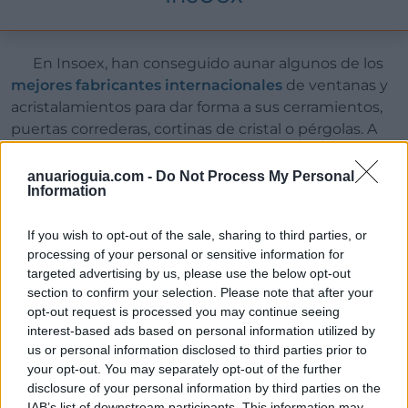
En Insoex, han conseguido aunar algunos de los
mejores fabricantes internacionales
de ventanas y
acristalamientos para dar forma a sus cerramientos,
puertas correderas, cortinas de cristal o pérgolas. A
ello se suma la infinidad de proyectos exitosos y
clientes satisfechos que hacen de esta empresa
anuarioguia.com -
Do Not Process My Personal
Information
malagueña garantía de confianza.
If you wish to opt-out of the sale, sharing to third parties, or
processing of your personal or sensitive information for
targeted advertising by us, please use the below opt-out
section to confirm your selection. Please note that after your
opt-out request is processed you may continue seeing
Todocristal
interest-based ads based on personal information utilized by
us or personal information disclosed to third parties prior to
your opt-out. You may separately opt-out of the further
disclosure of your personal information by third parties on the
En esta compañía ubicada en Alhaurín de la Torre,
IAB’s list of downstream participants. This information may