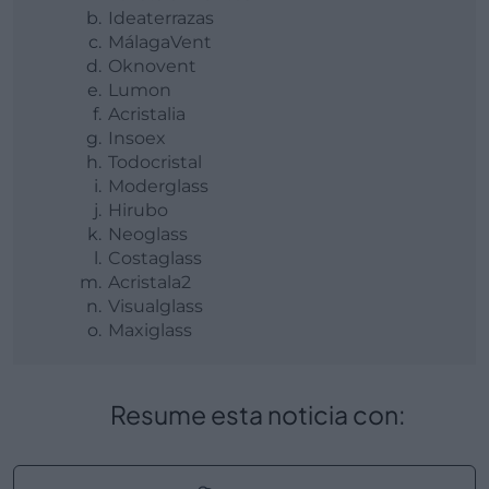
Ideaterrazas
MálagaVent
Oknovent
Lumon
Acristalia
Insoex
Todocristal
Moderglass
Hirubo
Neoglass
Costaglass
Acristala2
Visualglass
Maxiglass
Resume esta noticia con: