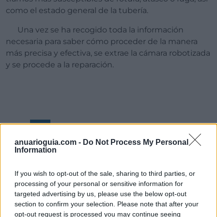
como el estado general de la tubería.
Una vez se ha recogido toda la información
necesaria para saber cómo proceder de la manera
más precisa y efectiva, se extrae la cámara robotizada
y se procede a la reparación.
B
eneficios del uso de
anuarioguia.com -
Do Not Process My Personal
cámaras robotizadas en
Information
tuberías
If you wish to opt-out of the sale, sharing to third parties, or
processing of your personal or sensitive information for
targeted advertising by us, please use the below opt-out
section to confirm your selection. Please note that after your
opt-out request is processed you may continue seeing