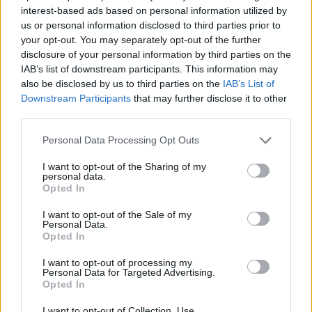
interest-based ads based on personal information utilized by
Como hemos expuesto, este sistema resulta muy
us or personal information disclosed to third parties prior to
útil para observar tuberías sin requerir grandes
your opt-out. You may separately opt-out of the further
intervenciones, pero además de su utilidad, el
uso de
disclosure of your personal information by third parties on the
cámaras robotizadas incluye otros beneficios:
IAB’s list of downstream participants. This information may
also be disclosed by us to third parties on the
IAB’s List of
Precisión y exactitud
: A la hora de intervenir
Downstream Participants
that may further disclose it to other
third parties.
la tubería afectada, la reparación se lleva a
cabo en el punto exacto identificado con la
Personal Data Processing Opt Outs
cámara, suponiendo un proceso mucho más
rápido y preciso para cada cliente.
I want to opt-out of the Sharing of my
personal data.
Certeza diagnóstica y posibilidad de
Opted In
revisión
: Gracias a la visión directa del
I want to opt-out of the Sale of my
problema, se elimina el riesgo de un
Personal Data.
diagnóstico fallido en la avería. Además, este
Opted In
se puede comprobar cuantas veces se
I want to opt-out of processing my
quiera revisando las grabaciones.
Personal Data for Targeted Advertising.
Seguridad
: Frente a los riesgos asociados a
Opted In
una intervención directa, la
inspección de
I want to opt-out of Collection, Use,