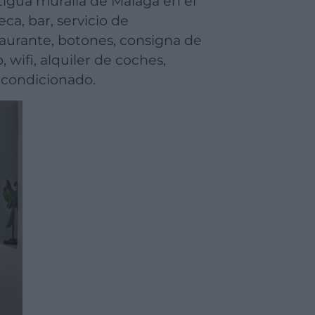
tigua muralla de Málaga en el
teca, bar, servicio de
staurante, botones, consigna de
 wifi, alquiler de coches,
 acondicionado.