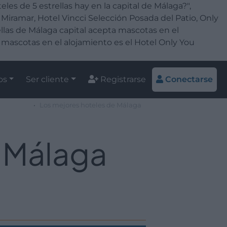
les de 5 estrellas hay en la capital de Málaga?",
 Miramar, Hotel Vincci Selección Posada del Patio, Only
rellas de Málaga capital acepta mascotas en el
a mascotas en el alojamiento es el Hotel Only You
os
Ser cliente
Registrarse
Conectarse
Los mejores hoteles de Málaga
e Málaga