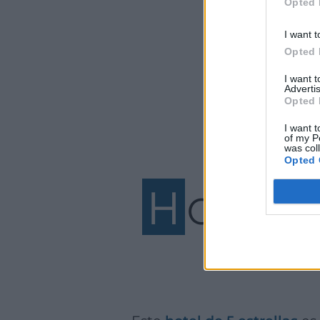
Opted 
I want t
Opted 
I want 
Advertis
Opted 
I want t
of my P
was col
Opted 
H
OTEL V