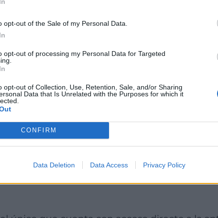
In
o opt-out of the Sale of my Personal Data.
In
Fuente: Tripadvisor
to opt-out of processing my Personal Data for Targeted
ing.
Ver teléfono y ubicación
In
o opt-out of Collection, Use, Retention, Sale, and/or Sharing
ersonal Data that Is Unrelated with the Purposes for which it
lected.
Out
CONFIRM
INCCI SELECCIÓN 
PATIO
Data Deletion
Data Access
Privacy Policy