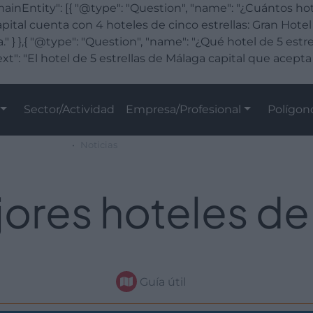
inEntity": [{ "@type": "Question", "name": "¿Cuántos hote
pital cuenta con 4 hoteles de cinco estrellas: Gran Hotel
" } },{ "@type": "Question", "name": "¿Qué hotel de 5 est
xt": "El hotel de 5 estrellas de Málaga capital que acept
Sector/Actividad
Empresa/Profesional
Polígon
Noticias
ores hoteles d
Guía útil