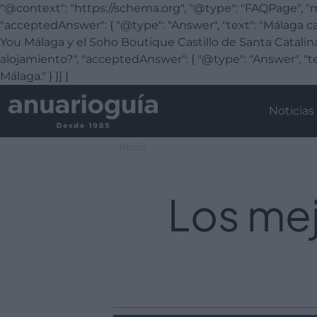
"@context": "https://schema.org", "@type": "FAQPage", "ma
"acceptedAnswer": { "@type": "Answer", "text": "Málaga ca
You Málaga y el Soho Boutique Castillo de Santa Catalina.
alojamiento?", "acceptedAnswer": { "@type": "Answer", "te
Málaga." } }] }
Noticias
Inicio
Los mej