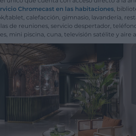
el único que cuenta con acceso directo a la an
rvicio Chromecast en las habitaciones
, biblio
k/tablet, calefacción, gimnasio, lavandería, re
as de reuniones, servicio despertador, teléfono,
es, mini piscina, cuna, televisión satélite y aire