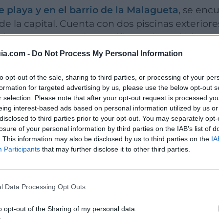
e playa y en el barrio de la Malagueta
, se enc
o de la capital. Cuenta con dos piscinas exteriore
botones y conserjería, wifi gratuito, solárium, ch
ria y servicio de canguro. Lugar
idóneo para ce
ia.com -
Do Not Process My Personal Information
to opt-out of the sale, sharing to third parties, or processing of your per
formation for targeted advertising by us, please use the below opt-out s
r selection. Please note that after your opt-out request is processed y
eing interest-based ads based on personal information utilized by us or
disclosed to third parties prior to your opt-out. You may separately opt-
losure of your personal information by third parties on the IAB’s list of
. This information may also be disclosed by us to third parties on the
IA
Participants
that may further disclose it to other third parties.
l Data Processing Opt Outs
o opt-out of the Sharing of my personal data.