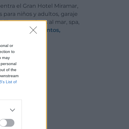
uentra el Gran Hotel Miramar,
s para niños y adultos, garaje
ill out con vistas al mar, spa,
lebraciones, eventos,
sonal or
ection to
ou may
 personal
out of the
 downstream
B’s List of