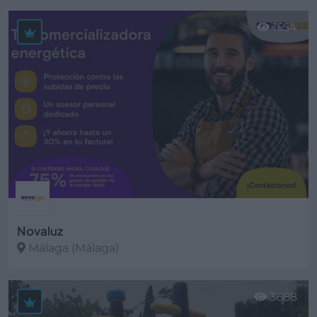
Ver más
1554
Novaluz
Málaga (Málaga)
Ver más
3688