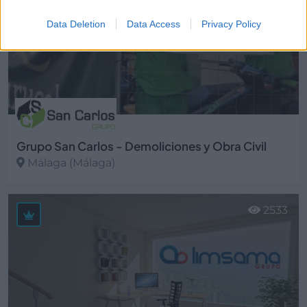
Data Deletion
Data Access
Privacy Policy
Grupo San Carlos - Demoliciones y Obra Civil
Málaga (Málaga)
Ver más
2533