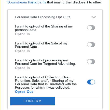
Downstream Participants
that may further disclose it to other
third parties.
Personal Data Processing Opt Outs
I want to opt-out of the Sharing of my
personal data.
Opted In
I want to opt-out of the Sale of my
Personal Data.
Opted In
I want to opt-out of processing my
Personal Data for Targeted Advertising.
Opted In
Desatoros Lidesa. Limpieza industrial en Málaga
Málaga (Málaga)
I want to opt-out of Collection, Use,
Retention, Sale, and/or Sharing of my
Personal Data that Is Unrelated with the
Ver más
Purposes for which it was collected.
3109
Opted Out
CONFIRM