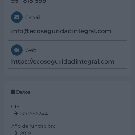
951 818 599
E-mail
info@
ecoseguridadintegral.com
Web
https://ecoseguridadintegral.com
Datos
CIF:
B93686244
Año de fundación:
2019