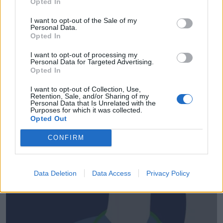
Opted In
I want to opt-out of the Sale of my
Personal Data.
Opted In
I want to opt-out of processing my
Personal Data for Targeted Advertising.
Opted In
I want to opt-out of Collection, Use,
Retention, Sale, and/or Sharing of my
Personal Data that Is Unrelated with the
Bufete de Damas. Abogados en Málaga
Purposes for which it was collected.
Málaga ciudad (Málaga)
Opted Out
Ver más
CONFIRM
2656
Data Deletion
Data Access
Privacy Policy