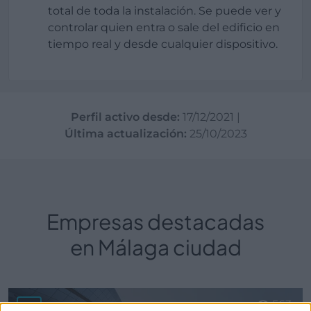
total de toda la instalación. Se puede ver y
controlar quien entra o sale del edificio en
tiempo real y desde cualquier dispositivo.
Perfil activo desde:
17/12/2021
|
Última actualización:
25/10/2023
Empresas destacadas
en Málaga ciudad
563