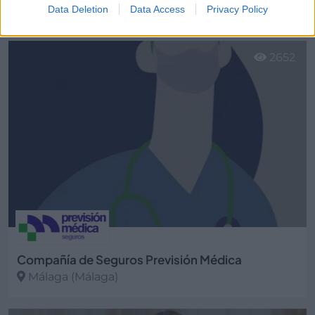
Málaga ciudad (Málaga)
Data Deletion
Data Access
Privacy Policy
Ver más
2652
Compañía de Seguros Previsión Médica
Málaga (Málaga)
Ver más