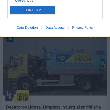
Opted Out
CONFIRM
Cuidalian
Málaga ciudad (Málaga)
Data Deletion
Data Access
Privacy Policy
Ver más
3104
Desatoros Lidesa. Limpieza industrial en Málaga