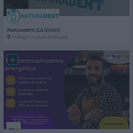
Naturadent (La Unión)
Málaga ciudad (Málaga)
Ver más
1554