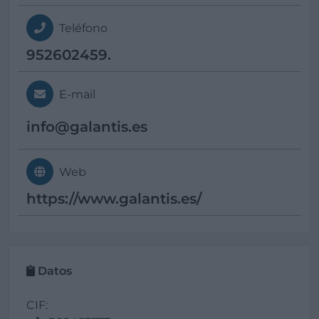
Teléfono
952602459.
E-mail
info@
galantis.es
Web
https://www.galantis.es/
Datos
CIF: