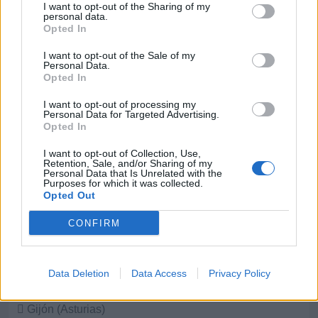
I want to opt-out of the Sharing of my
personal data.
* Asepro Seguridad S.L.U.
Opted In
Gijón (Asturias)
I want to opt-out of the Sale of my
Personal Data.
Ver más
Opted In
25.818
I want to opt-out of processing my
Personal Data for Targeted Advertising.
Opted In
I want to opt-out of Collection, Use,
Retention, Sale, and/or Sharing of my
Personal Data that Is Unrelated with the
Purposes for which it was collected.
Opted Out
CONFIRM
Data Deletion
Data Access
Privacy Policy
* ASMECA Asistencia Mecánica Integral, S.L.
Gijón (Asturias)