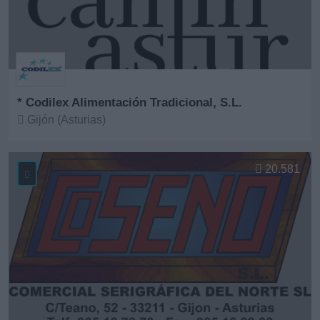
* Codilex Alimentación Tradicional, S.L.
Gijón (Asturias)
Ver más
20.581