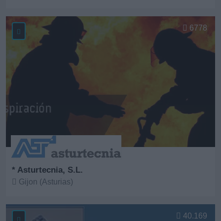
Ver más
6778
* Asturtecnia, S.L.
Gijon (Asturias)
Ver más
40.169