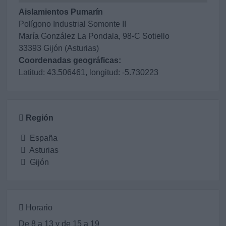
Aislamientos Pumarín
Polígono Industrial Somonte II
María González La Pondala, 98-C Sotiello
33393 Gijón (Asturias)
Coordenadas geográficas:
Latitud: 43.506461, longitud: -5.730223
Región
España
Asturias
Gijón
Horario
De 8 a 13 y de 15 a 19