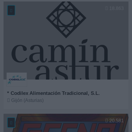
Ver más
18.863
* Codilex Alimentación Tradicional, S.L.
Gijón (Asturias)
Ver más
20.581