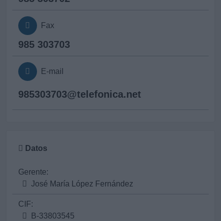
Fax
985 303703
E-mail
985303703@
telefonica.net
Datos
Gerente:
José María López Fernández
CIF:
B-33803545