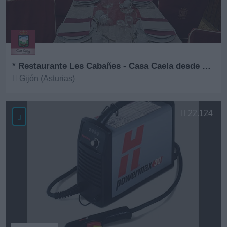
* Restaurante Les Cabañes - Casa Caela desde 1967
Gijón (Asturias)
Ver más
22.124