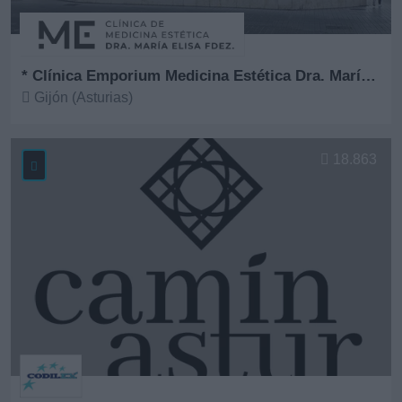
* Clínica Emporium Medicina Estética Dra. María Elisa Fernández
Gijón (Asturias)
Ver más
18.863