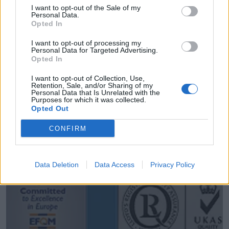
I want to opt-out of the Sale of my
Personal Data.
Opted In
I want to opt-out of processing my
Personal Data for Targeted Advertising.
Opted In
I want to opt-out of Collection, Use,
Retention, Sale, and/or Sharing of my
Personal Data that Is Unrelated with the
Purposes for which it was collected.
Opted Out
* Asturtecnia, S.L.
Gijon (Asturias)
CONFIRM
Ver más
40.167
Data Deletion
Data Access
Privacy Policy