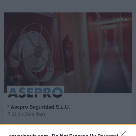
8254
* Asepro Seguridad S.L.U.
Gijón (Asturias)
Ver más
25.816