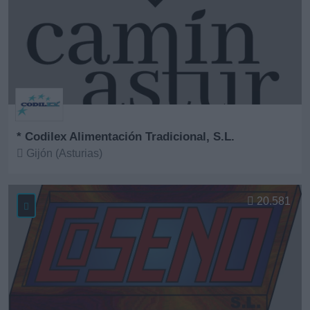
* Codilex Alimentación Tradicional, S.L.
Gijón (Asturias)
Ver más
20.581