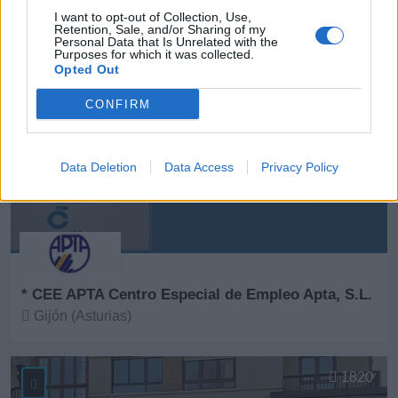
Ver más
I want to opt-out of Collection, Use,
Retention, Sale, and/or Sharing of my
40.167
Personal Data that Is Unrelated with the
Purposes for which it was collected.
Opted Out
CONFIRM
Data Deletion
Data Access
Privacy Policy
* CEE APTA Centro Especial de Empleo Apta, S.L.
Gijón (Asturias)
Ver más
1820