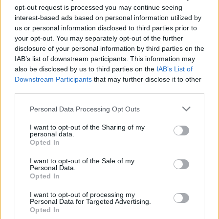
opt-out request is processed you may continue seeing
* ASMECA Asistencia Mecánica Integral, S.L.
interest-based ads based on personal information utilized by
Gijón (Asturias)
us or personal information disclosed to third parties prior to
your opt-out. You may separately opt-out of the further
Ver más
disclosure of your personal information by third parties on the
6777
IAB’s list of downstream participants. This information may
also be disclosed by us to third parties on the
IAB’s List of
Downstream Participants
that may further disclose it to other
third parties.
Personal Data Processing Opt Outs
I want to opt-out of the Sharing of my
personal data.
Opted In
I want to opt-out of the Sale of my
Personal Data.
Opted In
* Asturtecnia, S.L.
I want to opt-out of processing my
Personal Data for Targeted Advertising.
Gijon (Asturias)
Opted In