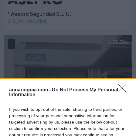
* Asepro Seguridad S.L.U.
Gijón (Asturias)
Ver más
25.814
anuarioguia.com -
Do Not Process My Personal
Information
If you wish to opt-out of the sale, sharing to third parties, or
processing of your personal or sensitive information for
targeted advertising by us, please use the below opt-out
section to confirm your selection. Please note that after your
* ASMECA Asistencia Mecánica Integral, S.L.
opt-out request is processed you may continue seeing