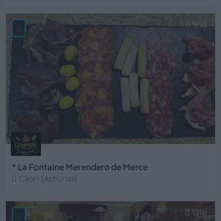
Ver más
950
* La Fontaine Merendero de Merce
Gijón (Asturias)
Ver más
1318