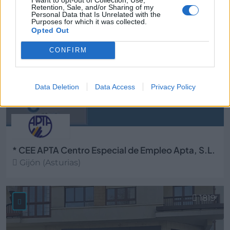
40.167
Retention, Sale, and/or Sharing of my
Personal Data that Is Unrelated with the
Purposes for which it was collected.
Opted Out
CONFIRM
Data Deletion
Data Access
Privacy Policy
* CEE APTA Centro Especial de Empleo Apta, S.L.
Gijón (Asturias)
Ver más
1819