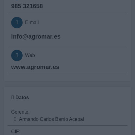
985 321658
E-mail
info@
agromar.es
Web
www.agromar.es
Datos
Gerente:
Armando Carlos Barrio Acebal
CIF: