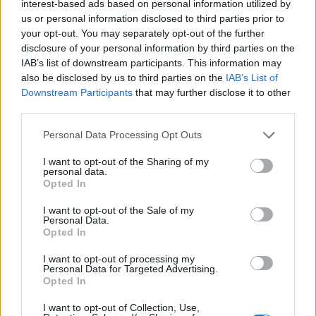
interest-based ads based on personal information utilized by
* Asepro Seguridad S.L.U.
us or personal information disclosed to third parties prior to
Gijón (Asturias)
your opt-out. You may separately opt-out of the further
disclosure of your personal information by third parties on the
Ver más
IAB’s list of downstream participants. This information may
also be disclosed by us to third parties on the
IAB’s List of
25.818
Downstream Participants
that may further disclose it to other
third parties.
Personal Data Processing Opt Outs
I want to opt-out of the Sharing of my
personal data.
Opted In
I want to opt-out of the Sale of my
Personal Data.
Opted In
I want to opt-out of processing my
Personal Data for Targeted Advertising.
Opted In
* ASMECA Asistencia Mecánica Integral, S.L.
Gijón (Asturias)
I want to opt-out of Collection, Use,