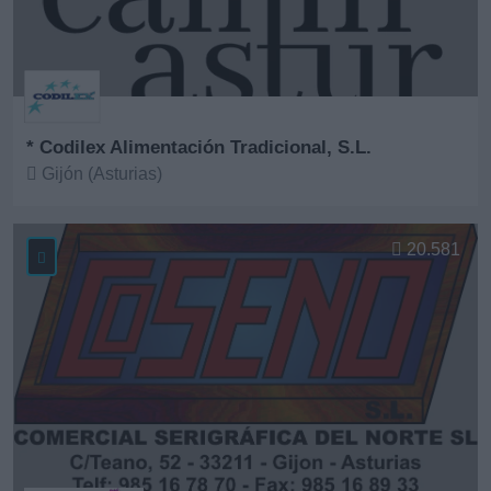
* Codilex Alimentación Tradicional, S.L.
Gijón (Asturias)
Ver más
20.581