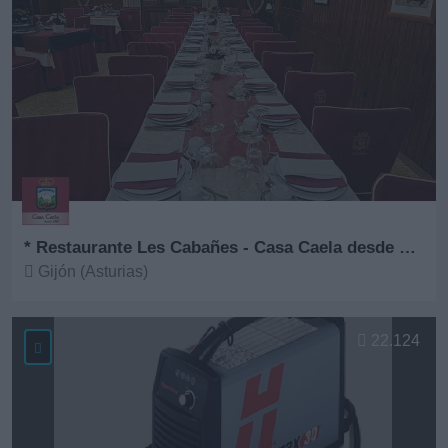
* Restaurante Les Cabañes - Casa Caela desde 1967
Gijón (Asturias)
Ver más
22.124