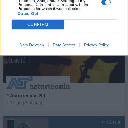
Retention, Sale, and/or Sharing of my
Personal Data that Is Unrelated with the
Ver más
Purposes for which it was collected.
Opted Out
6778
CONFIRM
Data Deletion
Data Access
Privacy Policy
* Asturtecnia, S.L.
Gijon (Asturias)
Ver más
40.169