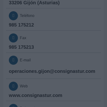
33206 Gijón (Asturias)
Teléfono
985 175212
Fax
985 175213
E-mail
operaciones.gijon@
consignastur.com
Web
www.consignastur.com