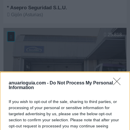
* Asepro Seguridad S.L.U.
Gijón (Asturias)
Ver más
25.818
anuarioguia.com -
Do Not Process My Personal
Information
If you wish to opt-out of the sale, sharing to third parties, or
processing of your personal or sensitive information for
targeted advertising by us, please use the below opt-out
* ASMECA Asistencia Mecánica Integral, S.L.
section to confirm your selection. Please note that after your
Gijón (Asturias)
opt-out request is processed you may continue seeing