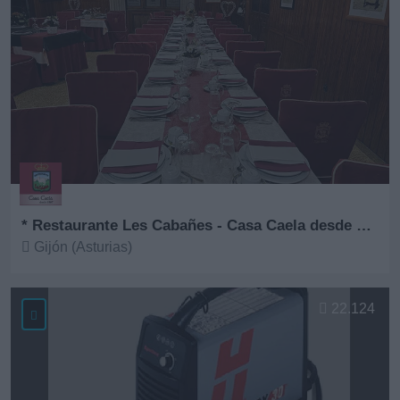
* Restaurante Les Cabañes - Casa Caela desde 1967
Gijón (Asturias)
Ver más
22.124