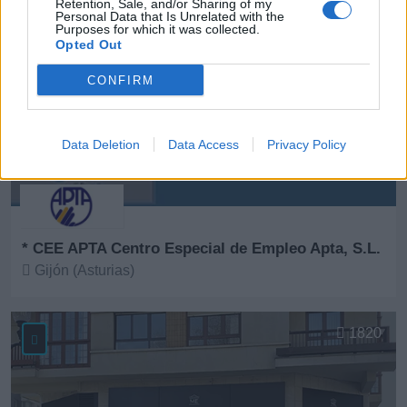
Retention, Sale, and/or Sharing of my
Personal Data that Is Unrelated with the
Purposes for which it was collected.
Opted Out
CONFIRM
Data Deletion
Data Access
Privacy Policy
* CEE APTA Centro Especial de Empleo Apta, S.L.
Gijón (Asturias)
Ver más
1820