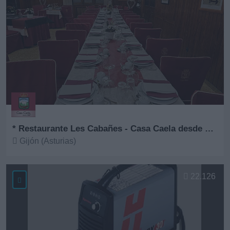
* Restaurante Les Cabañes - Casa Caela desde 1967
Gijón (Asturias)
Ver más
22.126