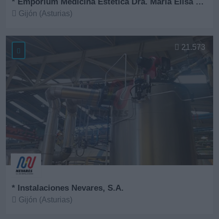
* Emporium Medicina Estética Dra. María Elisa Fernández
Gijón (Asturias)
Ver más
21.573
* Instalaciones Nevares, S.A.
Gijón (Asturias)