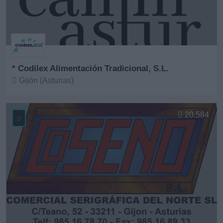
* Codilex Alimentación Tradicional, S.L.
Gijón (Asturias)
Ver más
20.584