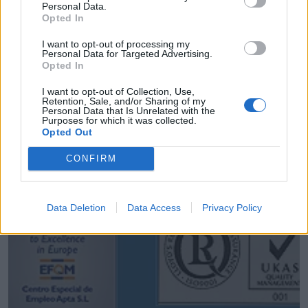
Personal Data.
Opted In
I want to opt-out of processing my
Personal Data for Targeted Advertising.
Opted In
I want to opt-out of Collection, Use,
Retention, Sale, and/or Sharing of my
Personal Data that Is Unrelated with the
Purposes for which it was collected.
* Asturtecnia, S.L.
Opted Out
Gijon (Asturias)
CONFIRM
Ver más
40.169
Data Deletion
Data Access
Privacy Policy