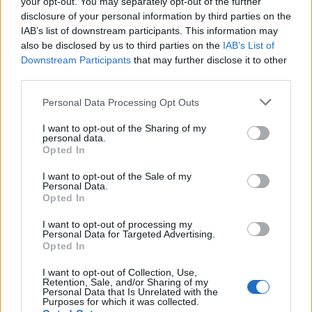
your opt-out. You may separately opt-out of the further
disclosure of your personal information by third parties on the
Trabajos destacados:
IAB’s list of downstream participants. This information may
Trabajos para Vodafone, Seat, Intersport, Liqui Moly,
also be disclosed by us to third parties on the
IAB’s List of
Adolfo Dominguez, Sprinfield:
Downstream Participants
that may further disclose it to other
third parties.
Todo tipo de rotulación e imagen corporativa
Personal Data Processing Opt Outs
I want to opt-out of the Sharing of my
personal data.
Opted In
Perfil activo desde:
04/01/2001
|
Última actualización:
22/01/2026 (hace 6 meses)
I want to opt-out of the Sale of my
Personal Data.
Opted In
I want to opt-out of processing my
Personal Data for Targeted Advertising.
Opted In
Empresas destacadas en
I want to opt-out of Collection, Use,
Gijón
Retention, Sale, and/or Sharing of my
Personal Data that Is Unrelated with the
Purposes for which it was collected.