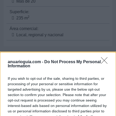
Más de 20
Superficie:
2
235 m
Área comercial:
Local, regional y nacional
Sectores y actividades
anuarioguia.com -
Do Not Process My Personal
Information
Servicios Empresariales:
Decoración y Montaje de Tiendas
If you wish to opt-out of the sale, sharing to third parties, or
Diseño Gráfico, Industrial y Publicitario
processing of your personal or sensitive information for
targeted advertising by us, please use the below opt-out
Publicidad Exterior
section to confirm your selection. Please note that after your
Rotulación Industrial y Rótulos Luminosos
opt-out request is processed you may continue seeing
interest-based ads based on personal information utilized by
us or personal information disclosed to third parties prior to