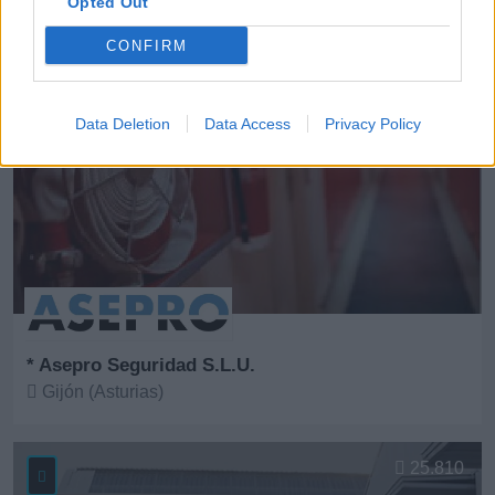
Opted Out
CONFIRM
8252
Data Deletion
Data Access
Privacy Policy
* Asepro Seguridad S.L.U.
Gijón (Asturias)
Ver más
25.810