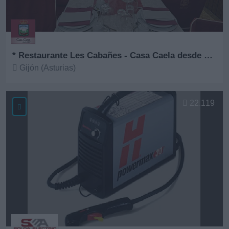
* Restaurante Les Cabañes - Casa Caela desde 1967
Gijón (Asturias)
Ver más
22.119