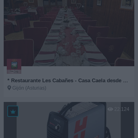
* Restaurante Les Cabañes - Casa Caela desde 1967
Gijón (Asturias)
Ver más
22.124