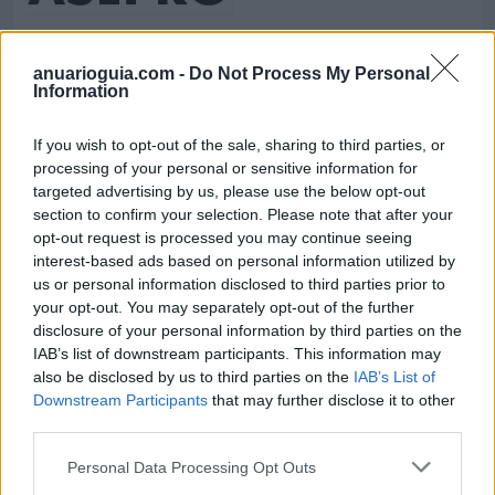
* Asepro Seguridad S.L.U.
Gijón (Asturias)
anuarioguia.com -
Do Not Process My Personal
Information
Ver más
25.815
If you wish to opt-out of the sale, sharing to third parties, or
processing of your personal or sensitive information for
targeted advertising by us, please use the below opt-out
section to confirm your selection. Please note that after your
opt-out request is processed you may continue seeing
interest-based ads based on personal information utilized by
us or personal information disclosed to third parties prior to
your opt-out. You may separately opt-out of the further
disclosure of your personal information by third parties on the
IAB’s list of downstream participants. This information may
also be disclosed by us to third parties on the
IAB’s List of
Downstream Participants
that may further disclose it to other
third parties.
* ASMECA Asistencia Mecánica Integral, S.L.
Personal Data Processing Opt Outs
Gijón (Asturias)