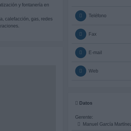
atización y fontanería en
Teléfono
a, calefacción, gas, redes
araciones.
Fax
E-mail
Web
Datos
Gerente:
Manuel García Martíne