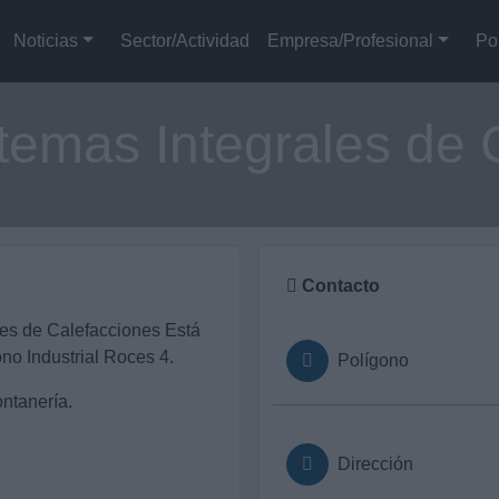
Noticias
Sector/Actividad
Empresa/Profesional
Po
temas Integrales de 
tegrales de Calefacciones
Contacto
es de Calefacciones Está
no Industrial Roces 4.
Polígono
ontanería.
Dirección