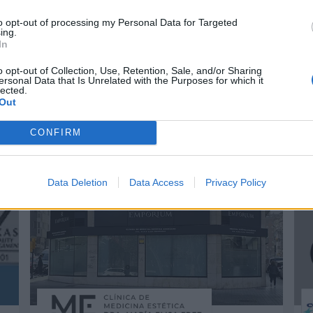
to opt-out of processing my Personal Data for Targeted
ing.
In
o opt-out of Collection, Use, Retention, Sale, and/or Sharing
ersonal Data that Is Unrelated with the Purposes for which it
lected.
* ASMECA Asistencia Mecánica Integral, S.L.
* 
Out
Gijón (Asturias)
CONFIRM
Ver más
V
64
1815
Data Deletion
Data Access
Privacy Policy