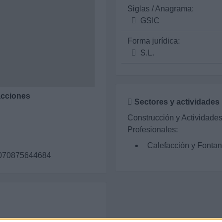
Siglas / Anagrama:
GSIC
Forma jurídica:
S.L.
acciones
Sectores y actividades
Construcción y Actividade
Profesionales:
Calefacción y Fontan
69070875644684