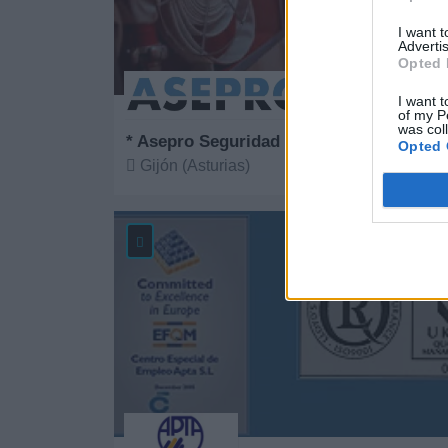
I want 
Advertis
Opted 
I want t
of my P
was col
* Asepro Seguridad S.L.U.
Opted 
Gijón (Asturias)
Ver más
40.1