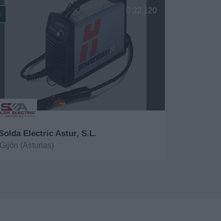
22.120
Solda Electric Astur, S.L.
Gijón (Asturias)
er más