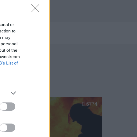
sonal or
ection to
023
ou may
 personal
out of the
 downstream
B’s List of
Gijón
6774