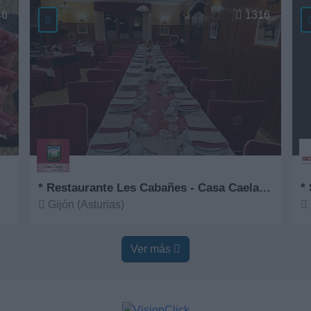
46
1316
* Restaurante Les Cabañes - Casa Caela desde 1967
* 
Gijón (Asturias)
Ver más
V
Ver más