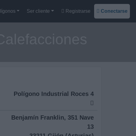
lígonos
Ser cliente
Registrarse
Conectarse
Calefacciones
Polígono Industrial Roces 4
Benjamín Franklin, 351 Nave
13
33211 Gijón (Asturias)