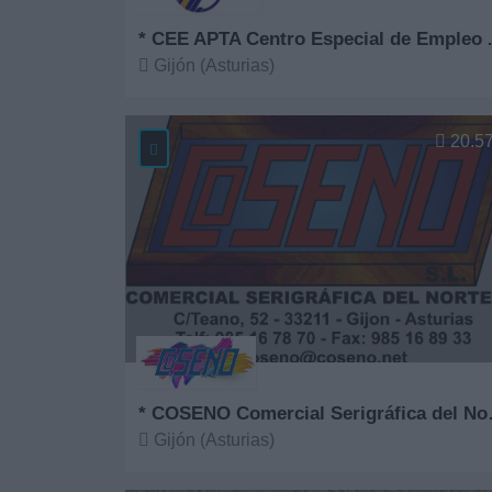
* CEE APTA Ce
Gijón (Asturias)
Ver más
20.5
* COSENO 
Gijón (Asturias)
Ver más