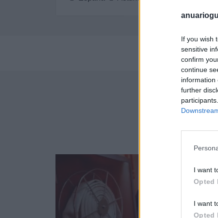
anuariogu
If you wish 
sensitive in
Pe
confirm you
continue se
information 
further disc
participants
Downstream 
Empr
Persona
82
I want t
Opted 
I want t
Opted 