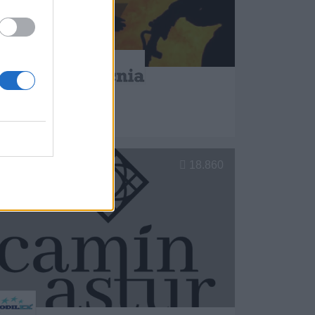
Asturtecnia, S.L.
Gijon (Asturias)
er más
18.860