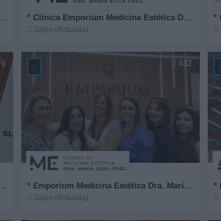
ntro Especial de Empleo Apta, S.L.
* Clínica Emporium Medicina Estética Dra. María Elisa Fernández
*
Gijón (Asturias)
Ver más
V
76
432
Comercial Serigráfica del Norte
* Emporium Medicina Estética Dra. María Elisa Fernández
*
Gijón (Asturias)
Ver más
V