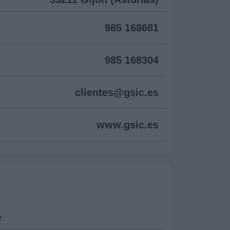
985 168681
985 168304
clientes@
gsic.es
www.gsic.es
z