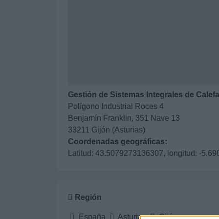
Gestión de Sistemas Integrales de Calef
Polígono Industrial Roces 4
Benjamín Franklin, 351 Nave 13
33211 Gijón (Asturias)
Coordenadas geográficas:
Latitud: 43.5079273136307, longitud: -5.
Región
España
Asturias
Gijón