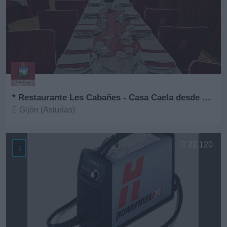
* Restaurante Les Cabañes - Casa Caela desde 1967
Gijón (Asturias)
Ver más
22.120