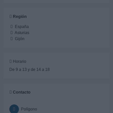
Región
España
Asturias
Gijón
Horario
De 9 a 13 y de 14 a 18
Contacto
Polígono