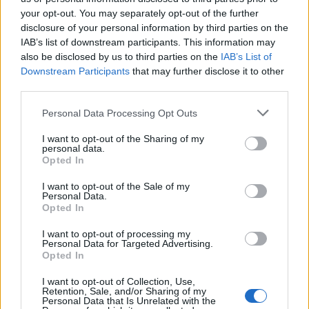
your opt-out. You may separately opt-out of the further
Ver más
disclosure of your personal information by third parties on the
25.812
IAB’s list of downstream participants. This information may
also be disclosed by us to third parties on the
IAB’s List of
Downstream Participants
that may further disclose it to other
third parties.
Personal Data Processing Opt Outs
I want to opt-out of the Sharing of my
personal data.
Opted In
I want to opt-out of the Sale of my
Personal Data.
Opted In
I want to opt-out of processing my
* ASMECA Asistencia Mecánica Integral, S.L.
Personal Data for Targeted Advertising.
Opted In
Gijón (Asturias)
I want to opt-out of Collection, Use,
Ver más
Retention, Sale, and/or Sharing of my
Personal Data that Is Unrelated with the
6774