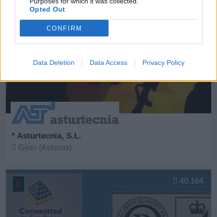
Purposes for which it was collected.
Opted Out
CONFIRM
Data Deletion
Data Access
Privacy Policy
* Asturtecnia, S.L.
Gijon (Asturias)
Ver más
40.164