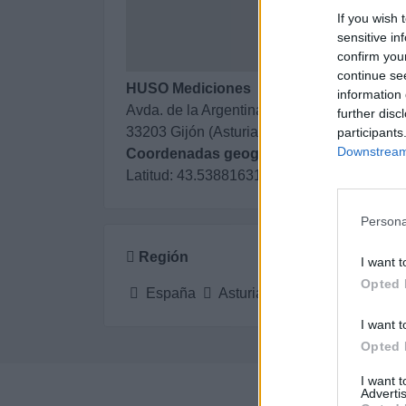
If you wish 
sensitive in
confirm you
continue se
HUSO Mediciones
information 
Avda. de la Argentina, 132 ofc. 115
further disc
33203 Gijón (Asturias)
participants
Downstream 
Coordenadas geográficas:
Latitud: 43.53881631008982, longitud: -5
Persona
Región
I want t
Opted 
España
Asturias
Gijón
I want t
Opted 
I want 
Advertis
Pe