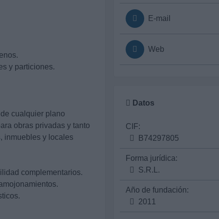
E-mail
Web
renos.
s y particiones.
Datos
de cualquier plano
ara obras privadas y tanto
CIF:
, inmuebles y locales
B74297805
Forma jurídica:
S.R.L.
bilidad complementarios.
s amojonamientos.
Año de fundación:
ticos.
2011