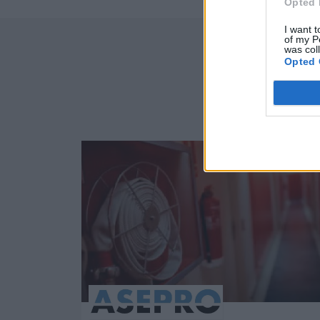
Opted 
I want t
of my P
was col
Opted 
Empr
82