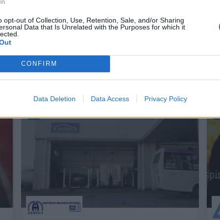
In
o opt-out of Collection, Use, Retention, Sale, and/or Sharing
ersonal Data that Is Unrelated with the Purposes for which it
lected.
Out
esas destacadas en 
CONFIRM
Data Deletion
Data Access
Privacy Policy
53
25.814