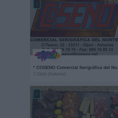
20.5
* COSENO 
Gijón (Asturias)
Ver más
9