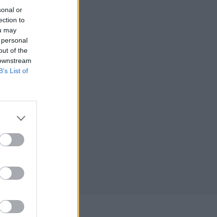
sonal or
ection to
ou may
 personal
out of the
 downstream
B’s List of
023