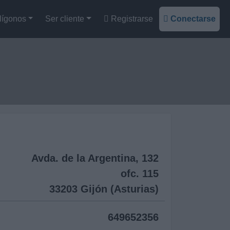
lígonos
Ser cliente
Registrarse
Conectarse
Avda. de la Argentina, 132
ofc. 115
33203 Gijón (Asturias)
649652356