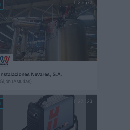
21.572
 Instalaciones Nevares, S.A.
Gijón (Asturias)
er más
22.123