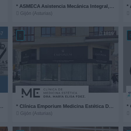
* ASMECA Asistencia Mecánica Integral, S.L.
* 
Gijón (Asturias)
Ver más
V
67
1819
ntro Especial de Empleo Apta, S.L.
* Clínica Emporium Medicina Estética Dra. María Elisa Fernández
*
Gijón (Asturias)
Ver más
V