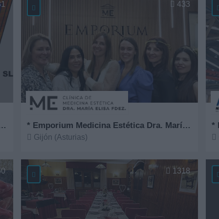
81
433
Comercial Serigráfica del Norte
* Emporium Medicina Estética Dra. María Elisa Fernández
*
Gijón (Asturias)
Ver más
V
50
1318