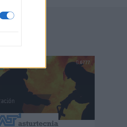
Gijón
6777