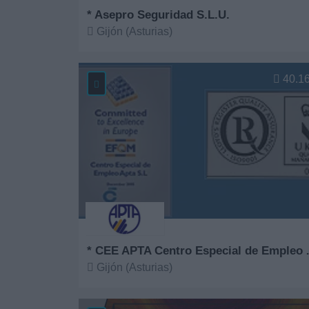
* Asepro Seguridad S.L.U.
Gijón (Asturias)
Ver más
40.1
* CEE APTA Ce
Gijón (Asturias)
Ver más