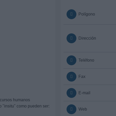
Polígono
Dirección
Teléfono
Fax
E-mail
ecursos humanos
io "insitu" como pueden ser:
Web