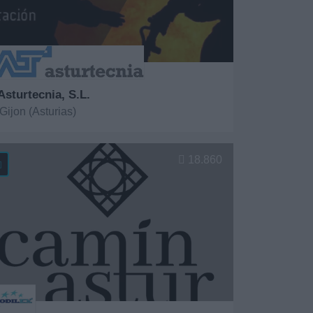
Asturtecnia, S.L.
Gijon (Asturias)
er más
18.860