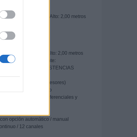
: 20 Tm
 - Ancho: 3,00 metros - Alto: 2,00 metros
al: 1.100 ºC
: 10 Tm
- Ancho: 3,00 metros - Alto: 2,00 metros
ientos térmico itinerante:
amiento térmico por RESISTENCIAS
tios
a: 1.100 ºC (según espesores)
s por máquina: 6 máximo
a máquina mediante 6 diferenciales y
a de mínima
l con opción automático / manual
continuo / 12 canales