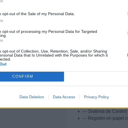
In
--- Capacidad nominal
--- Dimensiones útiles:
o opt-out of the Sale of my Personal Data.
--- Largo: 10,00 metros
In
Horno Nº 2
--- Temperatura Nomin
to opt-out of processing my Personal Data for Targeted
ing.
--- Capacidad nominal
In
--- Dimensiones útiles:
--- Largo: 7,00 metros 
o opt-out of Collection, Use, Retention, Sale, and/or Sharing
ersonal Data that Is Unrelated with the Purposes for which it
Medios móviles. Tratam
lected.
--- Máquinas de trat
Out
--- Tensión: 0 / 380 vol
CONFIRM
--- Temperatura máxim
--- Numero de puesto
--- Protección de cad
Data Deletion
Data Access
Privacy Policy
magnetotérmico
--- General con bobin
--- Sistema de Contro
--- Registro en papel 