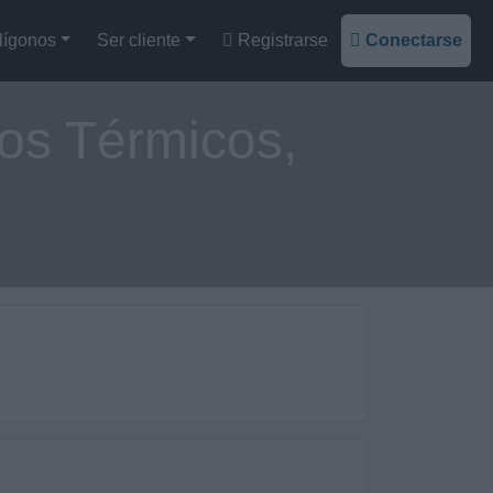
lígonos
Ser cliente
Registrarse
Conectarse
tos Térmicos,