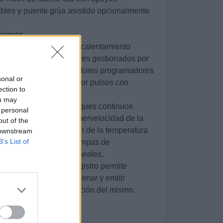
bles y puente grúa asistido opcionalmente
 hornos
os posee dos zonas de calentamiento
 provistos de quemadores gestionados por
equipado co dos reguladores programadores
sonal or
rando una combustión por pulsos con
ection to
omático o manual.
ou may
ratura a través de arranques continuos
 personal
madores junto con la hipervelocidad de la
out of the
 homogénea distribución de la temperatura
 downstream
B’s List of
a horno así como unas rampas de
miento controladas y lineales.
odernos sistema de registro permite
ento, gestionar, almacenar y emitir
 tratamiento y la evolución del mismo.
al: 1.100 ºC