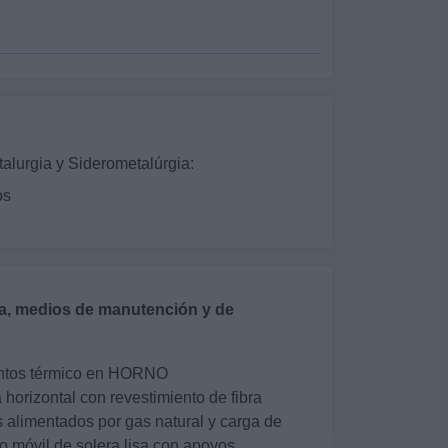
alurgia y Siderometalúrgia:
os
ia, medios de manutención y de
ientos térmico en HORNO
horizontal con revestimiento de fibra
alimentados por gas natural y carga de
o móvil de solera lisa con apoyos