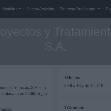
Noticias
Sector/Actividad
Empresa/Profesional
Po
oyectos y Tratamien
S.A.
Tratamientos Térmicos, S.A.
Horario
De 8 a 13 y de 15 a 19
ientos Térmicos, S.A. con
tá ubicada en 33393 Gijón
Contacto
rmicos.