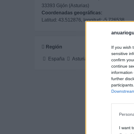
33393 Gijón (Asturias)
Coordenadas geográficas:
Latitud: 43.512876, longitud: -5.726538
anuariogu
Región
If you wish 
sensitive in
España
Asturias
Gijón
confirm you
continue se
information 
further disc
participants
Downstream 
Persona
I want t