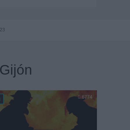
023
Gijón
6774