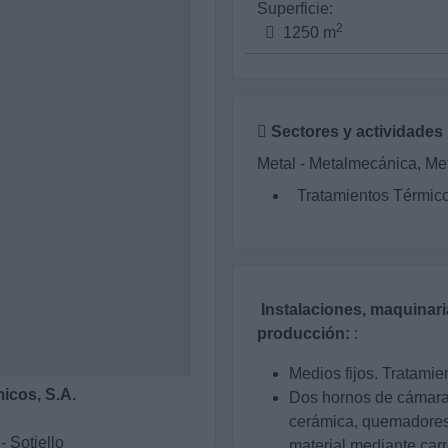
Superficie:
2
1250 m
Sectores y actividades
Metal - Metalmecánica, Met
Tratamientos Térmic
Instalaciones, maquinar
producción:
:
Medios fijos. Tratam
icos, S.A.
Dos hornos de cámara 
cerámica, quemadores 
 Sotiello
material mediante carr