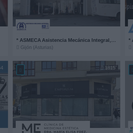
* ASMECA Asistencia Mecánica Integral, S.L.
* 
Gijón (Asturias)
Ver más
V
64
1815