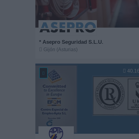
* Asepro Seguridad S.L.U.
Gijón (Asturias)
Ver más
40.1