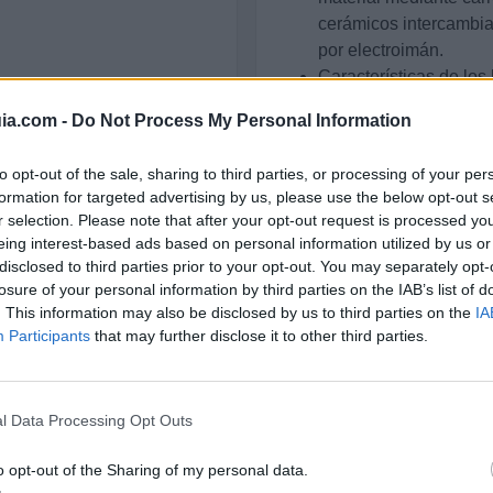
cerámicos intercambia
por electroimán.
Características de los
Cada uno de los horn
ia.com -
Do Not Process My Personal Information
independientes, están
un equipo de control 
to opt-out of the sale, sharing to third parties, or processing of your per
de temperatura, gene
formation for targeted advertising by us, please use the below opt-out s
opción de control aut
r selection. Please note that after your opt-out request is processed y
El control de la tempe
eing interest-based ads based on personal information utilized by us or
alterativos de los que
disclosed to third parties prior to your opt-out. You may separately opt-
llama, garantizan una
losure of your personal information by third parties on the IAB’s list of
. This information may also be disclosed by us to third parties on the
IA
en el interior de cad
Participants
that may further disclose it to other third parties.
calentamiento y enfria
Al mismo tiempo, un m
visualizar en cada mom
informes completos del
l Data Processing Opt Outs
Horno Nº 1
o opt-out of the Sharing of my personal data.
--- Temperatura Nomin