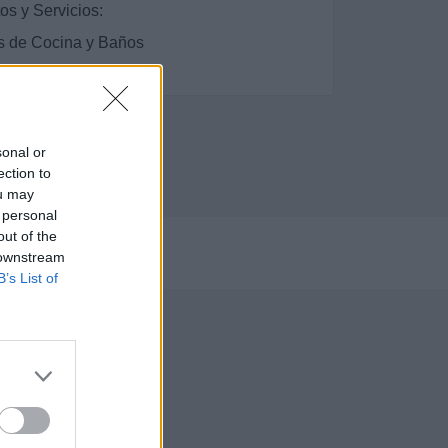
os y Servicios:
s de Cocina y Baños
sonal or
ection to
ou may
 personal
out of the
023
 downstream
B’s List of
Gijón