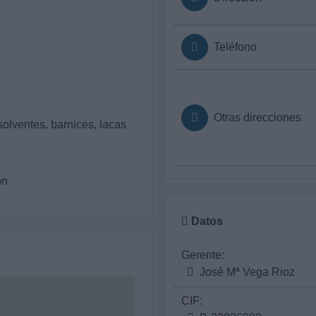
Teléfono
Otras direcciones
olventes, barnices, lacas
ón
Datos
Gerente:
José Mª Vega Rioz
CIF: