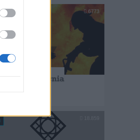
6773
Asturtecnia, S.L.
Gijon (Asturias)
er más
18.859