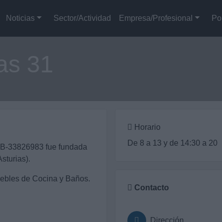
Noticias
Sector/Actividad
Empresa/Profesional
Po
as 31
Horario
De 8 a 13 y de 14:30 a 20
 B-33826983 fue fundada
sturias).
uebles de Cocina y Baños.
Contacto
Dirección