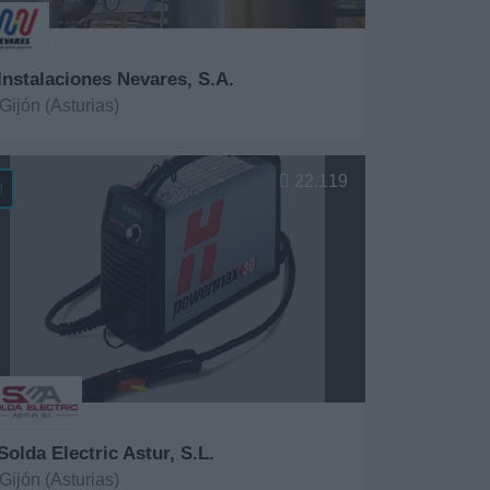
 Instalaciones Nevares, S.A.
Gijón (Asturias)
er más
22.119
Solda Electric Astur, S.L.
Gijón (Asturias)