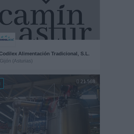
 Codilex Alimentación Tradicional, S.L.
Gijón (Asturias)
er más
21.568