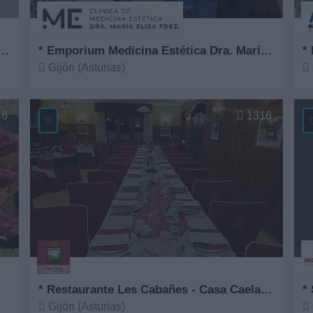
Comercial Serigráfica del Norte
* Emporium Medicina Estética Dra. María Elisa Fernández
*
Gijón (Asturias)
Ver más
V
46
1316
* Restaurante Les Cabañes - Casa Caela desde 1967
* 
Gijón (Asturias)