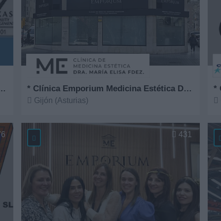
ntro Especial de Empleo Apta, S.L.
* Clínica Emporium Medicina Estética Dra. María Elisa Fernández
*
Gijón (Asturias)
Ver más
V
76
431