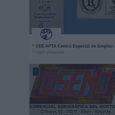
* CEE APTA Ce
Gijón (Asturias)
Ver más
20.5