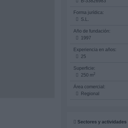
B-33826983
Forma jurídica:
S.L.
Año de fundación:
1997
Experiencia en años:
25
Superficie:
2
250 m
Área comercial:
Regional
Sectores y actividades