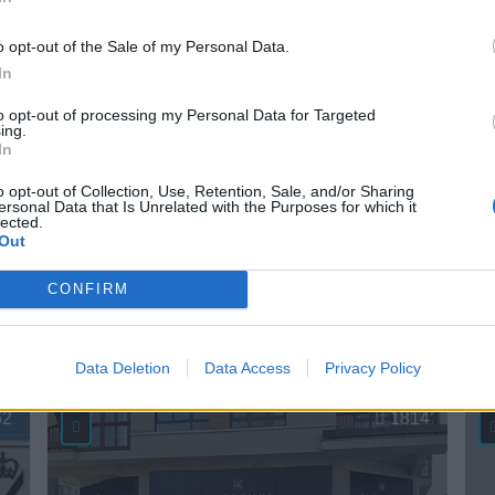
52
25.810
o opt-out of the Sale of my Personal Data.
In
to opt-out of processing my Personal Data for Targeted
ing.
In
o opt-out of Collection, Use, Retention, Sale, and/or Sharing
ersonal Data that Is Unrelated with the Purposes for which it
lected.
Out
CONFIRM
* ASMECA Asistencia Mecánica Integral, S.L.
* 
Gijón (Asturias)
Data Deletion
Data Access
Privacy Policy
Ver más
V
62
1814