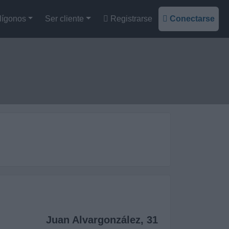
lígonos
Ser cliente
Registrarse
Conectarse
Juan Alvargonzález, 31