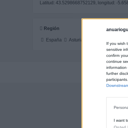
Latitud: 43.5298668752129, longitud: -5.
Región
anuariogu
España
Asturias
Gijón
If you wish 
sensitive in
confirm you
continue se
information 
Pe
further disc
participants
Downstream 
Empr
Persona
I want t
Opted 