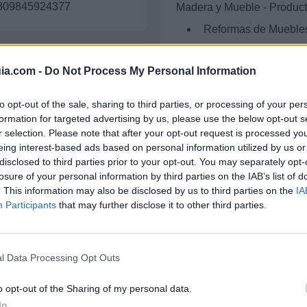
65809845924377
Madera y Mueble - Product
Reformas de Mueble
ia.com -
Do Not Process My Personal Information
to opt-out of the sale, sharing to third parties, or processing of your per
formation for targeted advertising by us, please use the below opt-out s
r selection. Please note that after your opt-out request is processed y
eing interest-based ads based on personal information utilized by us or
disclosed to third parties prior to your opt-out. You may separately opt-
rfil activo desde:
27/01/2001
|
Última actualización:
25/10/2
losure of your personal information by third parties on the IAB’s list of
. This information may also be disclosed by us to third parties on the
IA
Participants
that may further disclose it to other third parties.
esas destacadas en 
l Data Processing Opt Outs
o opt-out of the Sharing of my personal data.
In