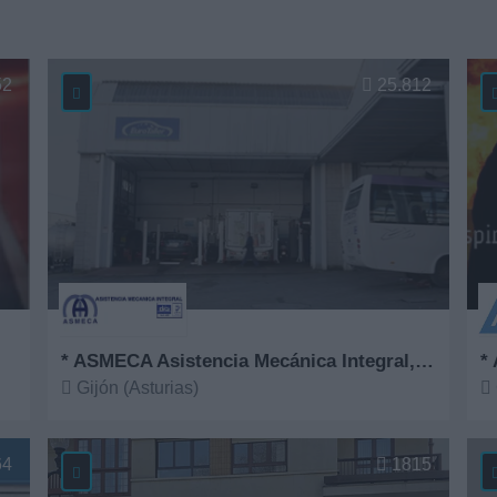
52
25.812
* ASMECA Asistencia Mecánica Integral, S.L.
* 
Gijón (Asturias)
Ver más
V
64
1815