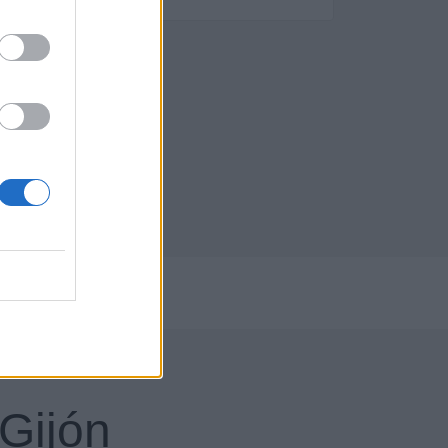
023
Gijón