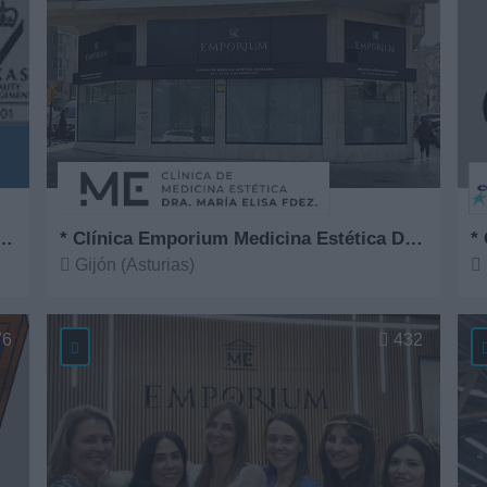
ntro Especial de Empleo Apta, S.L.
* Clínica Emporium Medicina Estética Dra. María Elisa Fernández
*
Gijón (Asturias)
Ver más
V
76
432