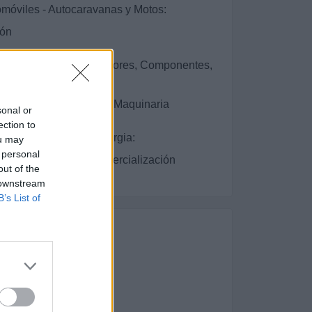
óviles - Autocaravanas y Motos:
ión
ramientas y Utillaje, Motores, Componentes,
Automotriz:
 y Anticongelantes para Maquinaria
sonal or
ection to
alurgia y Siderometalúrgia:
ou may
 personal
ca - Fabricación y Comercialización
out of the
 downstream
B’s List of
mbro de: