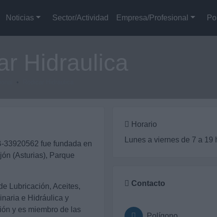
Noticias
Sector/Actividad
Empresa/Profesional
Po
ar Hidraulica
ional
Rodicar Hidraulica
Horario
Lunes a viernes de 7 a 19 
B-33920562 fue fundada en
jón (Asturias), Parque
Contacto
de Lubricación, Aceites,
naria e Hidráulica y
ión y es miembro de las
Polígono