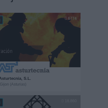
6774
Asturtecnia, S.L.
Gijon (Asturias)
er más
18.860