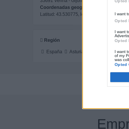
33691 Veriña - Gijón (Asturias)
Opted 
Coordenadas geográficas:
I want t
Latitud: 43.530775, longitud: -5.716843
Opted 
I want 
Advertis
Región
Opted 
I want t
España
Asturias
Gijón
of my P
was col
Opted 
Pe
Empr