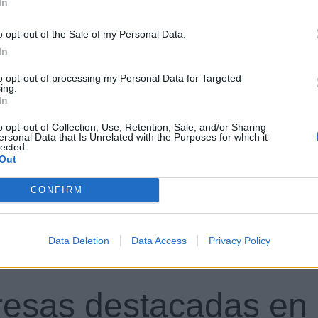
In
o opt-out of the Sale of my Personal Data.
In
to opt-out of processing my Personal Data for Targeted
ing.
In
o opt-out of Collection, Use, Retention, Sale, and/or Sharing
ersonal Data that Is Unrelated with the Purposes for which it
lected.
Out
CONFIRM
rfil activo desde:
15/01/2001
|
Última actualización:
25/10/2
Data Deletion
Data Access
Privacy Policy
esas destacadas en 