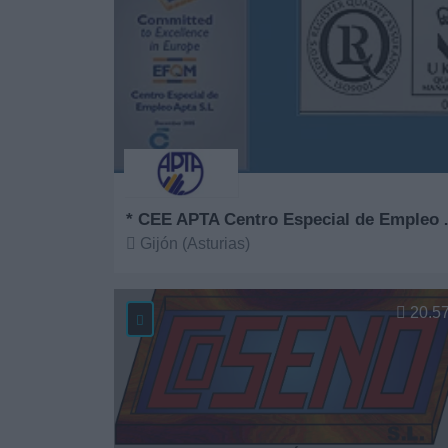
* CEE APTA Ce
Gijón (Asturias)
Ver más
20.5