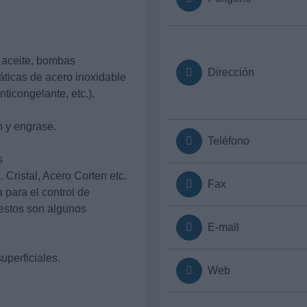
 aceite, bombas
Dirección
icas de acero inoxidable
nticongelante, etc.),
n y engrase.
Teléfono
s
 Cristal, Acero Corten etc.
Fax
para el control de
 estos son algunos
E-mail
uperficiales.
Web