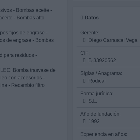
ivos - Bombas aceite -
aceite - Bombas alto
Datos
s fijos de engrase -
Gerente:
ios de engrase - Bombas
Diego Carrascal Vega
CIF:
para residuos -
B-33920562
O: Bomba trasvase de
Siglas / Anagrama:
leo con accesorios -
Rodicar
ina - Recambio filtro
Forma jurídica:
S.L.
Año de fundación:
1992
Experiencia en años: