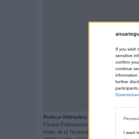
anuariogu
If you wish 
sensitive in
confirm you
continue se
information 
further disc
participants
Downstream 
Rodicar Hidraulica
Persona
Parque Empresarial La Peñona
Avda. de la Tecnología, nave 19 C
I want t