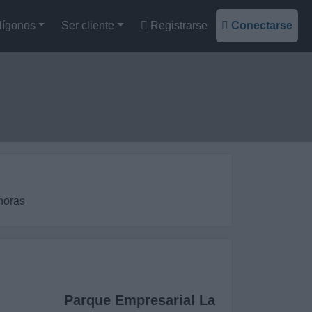
lígonos
Ser cliente
Registrarse
Conectarse
horas
Parque Empresarial La