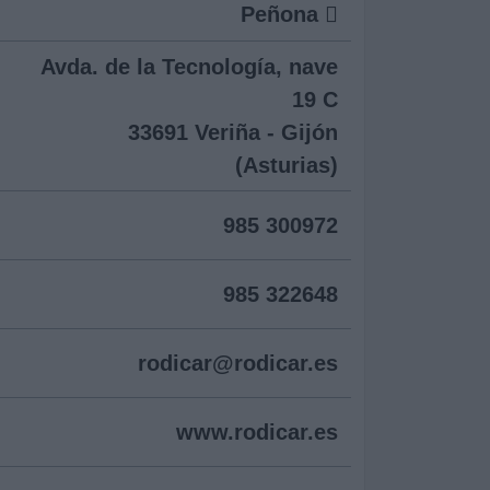
Peñona
Avda. de la Tecnología, nave
19 C
33691 Veriña - Gijón
(Asturias)
985 300972
985 322648
rodicar@
rodicar.es
www.rodicar.es