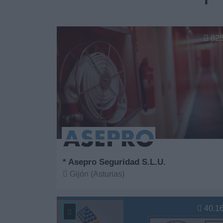
82
* Asepro Seguridad S.L.U.
Gijón (Asturias)
Ver más
40.1