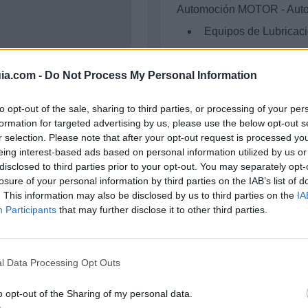
Automoción MOTOR - Autom
Equipos de Lubricac
Maquinaria Industrial, Her
ia.com -
Do Not Process My Personal Information
Equipamiento e Industrias 
Aceites, Lubricantes
to opt-out of the sale, sharing to third parties, or processing of your per
formation for targeted advertising by us, please use the below opt-out s
Metal - Metalmecánica, Met
r selection. Please note that after your opt-out request is processed y
eing interest-based ads based on personal information utilized by us or
Hidráulica y Neumáti
disclosed to third parties prior to your opt-out. You may separately opt-
losure of your personal information by third parties on the IAB’s list of
. This information may also be disclosed by us to third parties on the
IA
Participants
that may further disclose it to other third parties.
Asociaciones
Rodicar Hidraulica es mie
l Data Processing Opt Outs
ASEMGABAL
FEMETAL
o opt-out of the Sharing of my personal data.