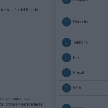
nistración del Estado.
Dirección
Teléfono
Fax
E-mail
Web
s, petroquímicas,
peligrosas y perecederas