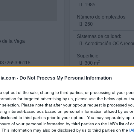
1985
Número de empleados:
260
Sistemas de calidad:
o de la Vega
Acreditación OCA rec
Superficie:
2
69437265396118
300 m
Área comercial:
ia.com -
Do Not Process My Personal Information
Nacional e internacion
to opt-out of the sale, sharing to third parties, or processing of your per
formation for targeted advertising by us, please use the below opt-out s
r selection. Please note that after your opt-out request is processed y
eing interest-based ads based on personal information utilized by us or
Sectores y actividades
disclosed to third parties prior to your opt-out. You may separately opt-
Servicios Empresariales:
losure of your personal information by third parties on the IAB’s list of
. This information may also be disclosed by us to third parties on the
IA
Consultoría y Auditor