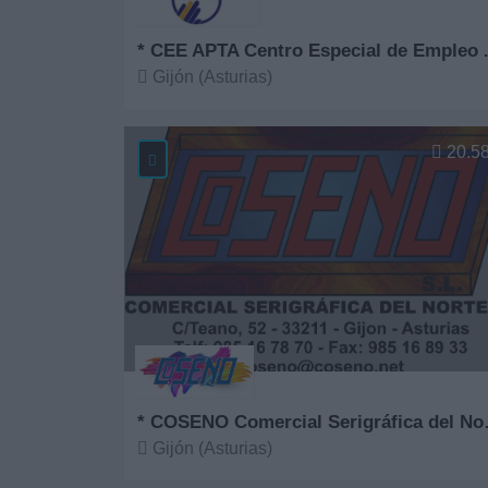
* CEE APTA Ce
Gijón (Asturias)
Ver más
20.5
* COSENO 
Gijón (Asturias)