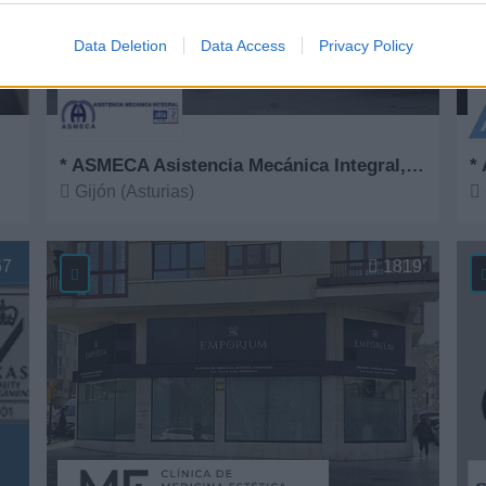
Data Deletion
Data Access
Privacy Policy
* ASMECA Asistencia Mecánica Integral, S.L.
* 
Gijón (Asturias)
Ver más
V
67
1819