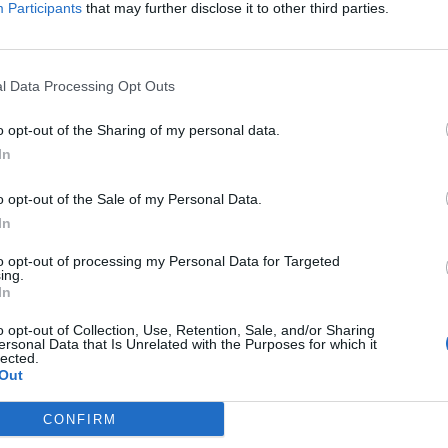
Participants
that may further disclose it to other third parties.
l Data Processing Opt Outs
rfil activo desde:
14/01/2001
|
Última actualización:
25/10/2
o opt-out of the Sharing of my personal data.
In
o opt-out of the Sale of my Personal Data.
In
esas destacadas en 
to opt-out of processing my Personal Data for Targeted
ing.
In
o opt-out of Collection, Use, Retention, Sale, and/or Sharing
ersonal Data that Is Unrelated with the Purposes for which it
53
25.815
lected.
Out
CONFIRM