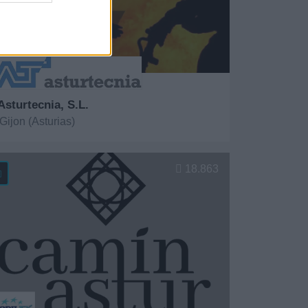
Asturtecnia, S.L.
Gijon (Asturias)
er más
18.863