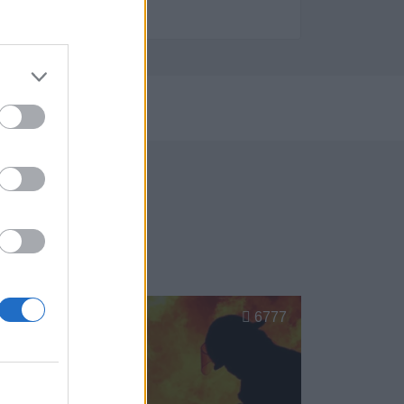
023
Gijón
6777