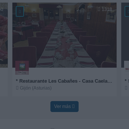
Ver más
V
50
1318
* Restaurante Les Cabañes - Casa Caela desde 1967
* 
Gijón (Asturias)
Ver más
V
Ver más