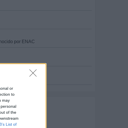
onocido por ENAC
al
sonal or
ection to
ou may
 personal
out of the
 downstream
B’s List of
ía de Calidad