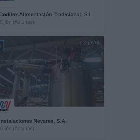
 Codilex Alimentación Tradicional, S.L.
Gijón (Asturias)
er más
21.572
 Instalaciones Nevares, S.A.
Gijón (Asturias)