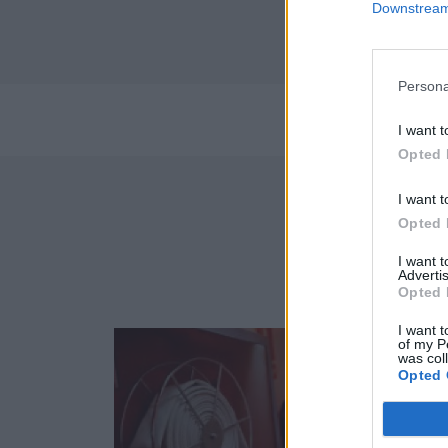
Downstream 
Persona
Pe
I want t
Opted 
I want t
Opted 
Empr
I want 
Advertis
Opted 
I want t
of my P
82
was col
Opted 