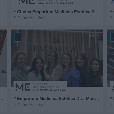
ntro Especial de Empleo Apta, S.L.
* Clínica Emporium Medicina Estética Dra. María Elisa Fernández
*
Gijón (Asturias)
Ver más
V
81
434
Comercial Serigráfica del Norte
* Emporium Medicina Estética Dra. María Elisa Fernández
*
Gijón (Asturias)