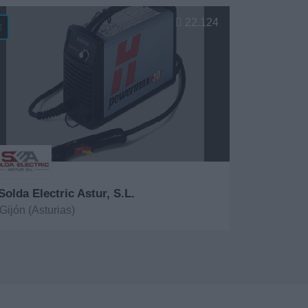
er más
22.124
Solda Electric Astur, S.L.
Gijón (Asturias)
er más