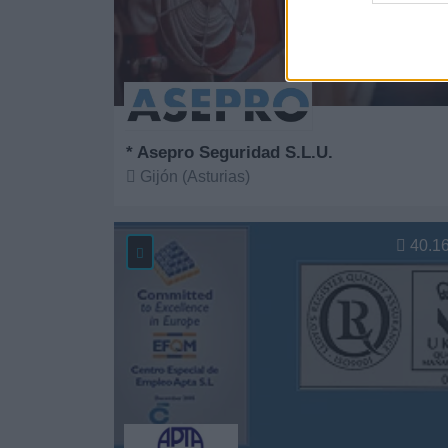
* Asepro Seguridad S.L.U.
Gijón (Asturias)
Ver más
40.1