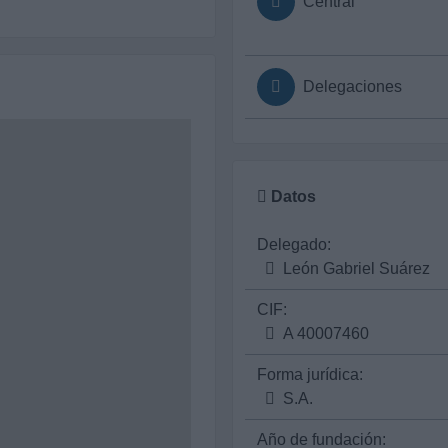
Central
Delegaciones
Datos
Delegado:
León Gabriel Suárez
CIF:
A 40007460
Forma jurídica:
S.A.
Año de fundación: