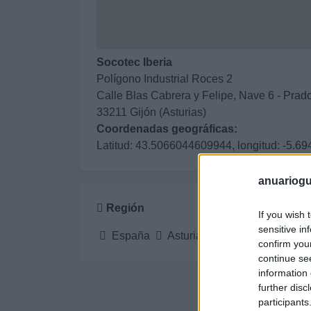
Socotec Iberia
Polígono Industrial Roces 2
Calle Blas Cabrera y Felipe, Nave 6 - Prad
33211 Gijón (Asturias)
Coordenadas geográficas:
Latitud: 43.5066044609944, longitud: -5.
anuariogu
Región
If you wish 
sensitive in
España
Asturias
Gijón
confirm you
continue se
information 
further disc
participants