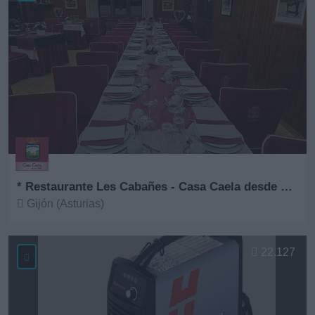
* Restaurante Les Cabañes - Casa Caela desde 1967
Gijón (Asturias)
Ver más
22.127