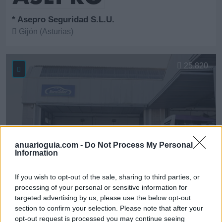
* Asepro Seguridad S.L.U.
Gijón (Asturias)
Ver más
25.820
anuarioguia.com -
Do Not Process My Personal
Information
If you wish to opt-out of the sale, sharing to third parties, or
processing of your personal or sensitive information for
targeted advertising by us, please use the below opt-out
* ASMECA Asistencia Mecánica Integral, S.L.
section to confirm your selection. Please note that after your
opt-out request is processed you may continue seeing
Gijón (Asturias)