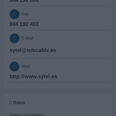
984 290 000
Fax
984 192 403
E-mail
sytel@
telecable.es
Web
http://www.sytel.es
Datos
Siglas / Anagrama: