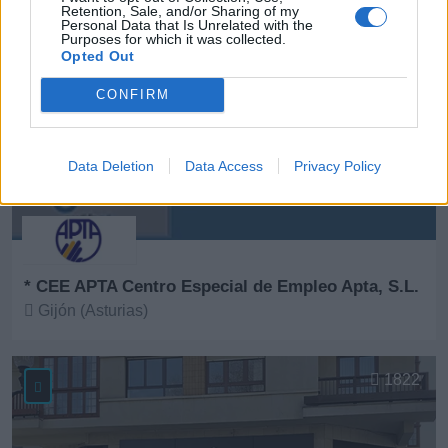
Retention, Sale, and/or Sharing of my
Personal Data that Is Unrelated with the
Purposes for which it was collected.
Opted Out
CONFIRM
Data Deletion
Data Access
Privacy Policy
* CEE APTA Centro Especial de Empleo Apta, S.L.
Gijón (Asturias)
Ver más
1822