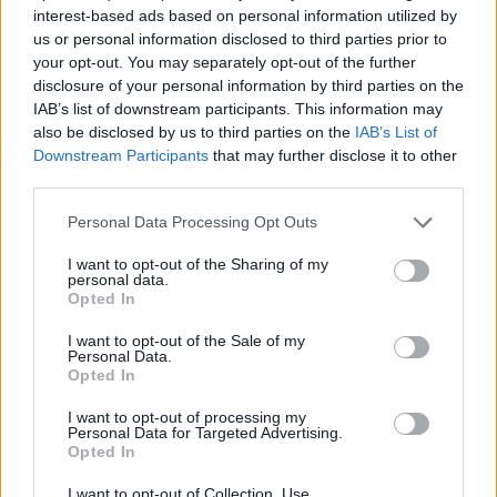
interest-based ads based on personal information utilized by
us or personal information disclosed to third parties prior to
Ver más
your opt-out. You may separately opt-out of the further
6778
disclosure of your personal information by third parties on the
IAB’s list of downstream participants. This information may
also be disclosed by us to third parties on the
IAB’s List of
Downstream Participants
that may further disclose it to other
third parties.
Personal Data Processing Opt Outs
I want to opt-out of the Sharing of my
personal data.
Opted In
I want to opt-out of the Sale of my
Personal Data.
Opted In
* Asturtecnia, S.L.
I want to opt-out of processing my
Gijon (Asturias)
Personal Data for Targeted Advertising.
Opted In
Ver más
I want to opt-out of Collection, Use,
40.173