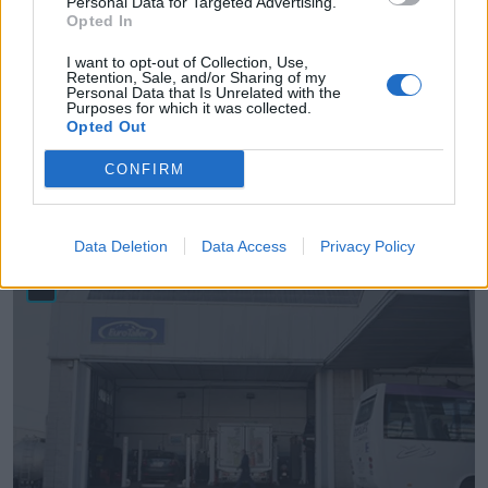
Personal Data for Targeted Advertising.
Opted In
I want to opt-out of Collection, Use,
Retention, Sale, and/or Sharing of my
Personal Data that Is Unrelated with the
Purposes for which it was collected.
Opted Out
CONFIRM
* Asepro Seguridad S.L.U.
Gijón (Asturias)
Ver más
Data Deletion
Data Access
Privacy Policy
25.818