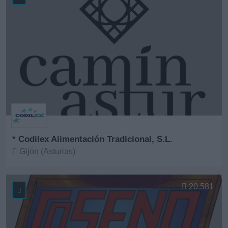
* Codilex Alimentación Tradicional, S.L.
Gijón (Asturias)
Ver más
20.581