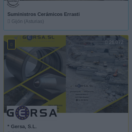
Suministros Cerámicos Errasti
Gijón (Asturias)
Ver más
26.072
* Gersa, S.L.