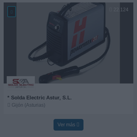
Ver más
22.124
* Solda Electric Astur, S.L.
Gijón (Asturias)
Ver más
Ver más