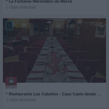
* La Fontaine Merendero de Merce
Gijón (Asturias)
Ver más
1318
* Restaurante Les Cabañes - Casa Caela desde 1967
Gijón (Asturias)