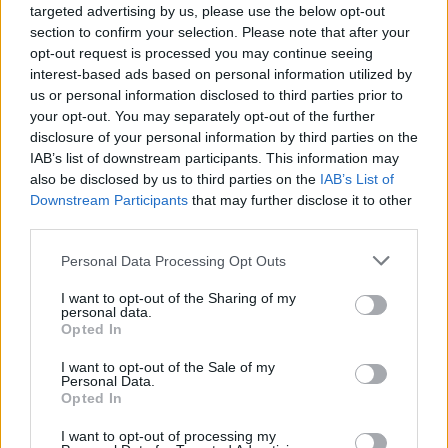
targeted advertising by us, please use the below opt-out
Mármoles Bruch
section to confirm your selection. Please note that after your
Gijón (Asturias)
opt-out request is processed you may continue seeing
interest-based ads based on personal information utilized by
Ver más
us or personal information disclosed to third parties prior to
your opt-out. You may separately opt-out of the further
disclosure of your personal information by third parties on the
IAB’s list of downstream participants. This information may
also be disclosed by us to third parties on the
IAB’s List of
Empresas destacadas en
Downstream Participants
that may further disclose it to other
third parties.
Gijón
Personal Data Processing Opt Outs
I want to opt-out of the Sharing of my
personal data.
8255
Opted In
I want to opt-out of the Sale of my
Personal Data.
Opted In
I want to opt-out of processing my