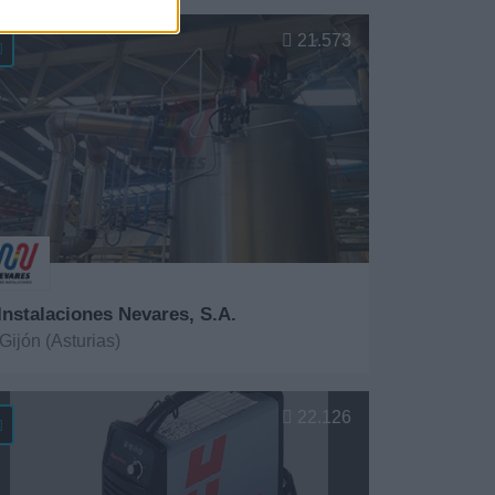
er más
21.573
 Instalaciones Nevares, S.A.
Gijón (Asturias)
er más
22.126