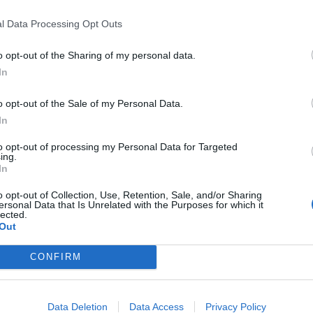
l Data Processing Opt Outs
* ASMECA Asistencia Mecánica Integral, S.L.
* 
Gijón (Asturias)
o opt-out of the Sharing of my personal data.
In
Ver más
V
70
1821
o opt-out of the Sale of my Personal Data.
In
to opt-out of processing my Personal Data for Targeted
ing.
In
o opt-out of Collection, Use, Retention, Sale, and/or Sharing
ersonal Data that Is Unrelated with the Purposes for which it
lected.
Out
CONFIRM
ntro Especial de Empleo Apta, S.L.
* Clínica Emporium Medicina Estética Dra. María Elisa Fernández
*
Gijón (Asturias)
Data Deletion
Data Access
Privacy Policy