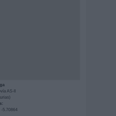
ega
vía AS-II
urias)
s:
: -5.70864