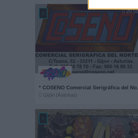
Ver más
20.5
* COSENO 
Gijón (Asturias)
Ver más
9