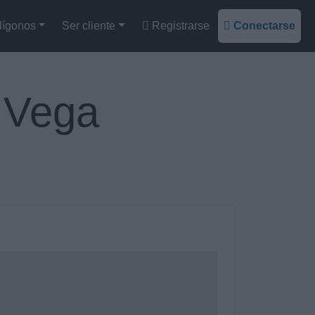
lígonos
Ser cliente
Registrarse
Conectarse
a Vega