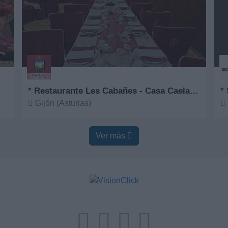
* Restaurante Les Cabañes - Casa Caela desde 1967
* 
Gijón (Asturias)
Ver más
V
Ver más