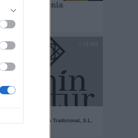
Asturtecnia, S.L.
Gijon (Asturias)
er más
18.865
 Codilex Alimentación Tradicional, S.L.
Gijón (Asturias)