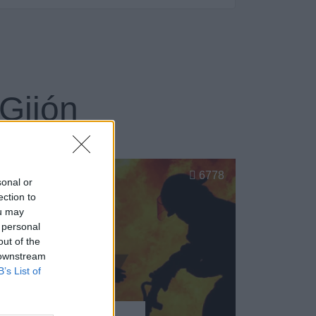
Gijón
6778
sonal or
ection to
ou may
 personal
out of the
 downstream
B’s List of