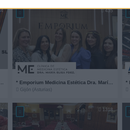
Ver más
V
84
435
Comercial Serigráfica del Norte
* Emporium Medicina Estética Dra. María Elisa Fernández
*
Gijón (Asturias)
Ver más
V
52
1318