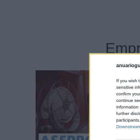
Empr
anuariogu
82
If you wish 
sensitive in
confirm you
continue se
information 
further disc
participants
Downstream 