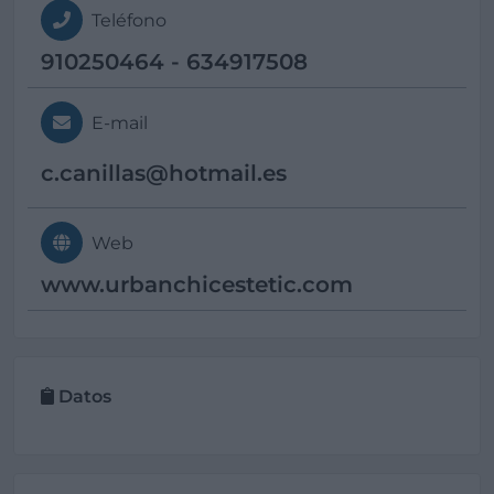
Teléfono
910250464 - 634917508
E-mail
c.canillas@
hotmail.es
Web
www.urbanchicestetic.com
Datos