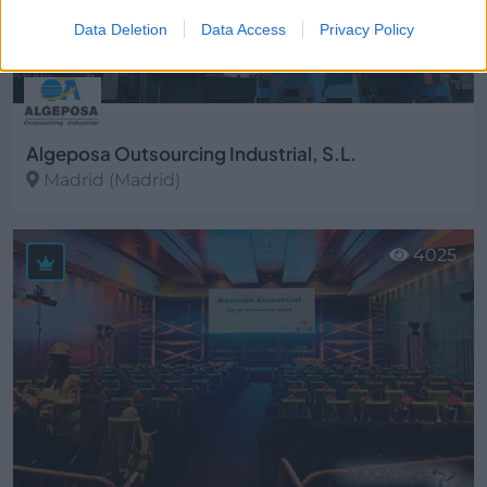
Data Deletion
Data Access
Privacy Policy
Algeposa Outsourcing Industrial, S.L.
Madrid (Madrid)
Ver más
4025