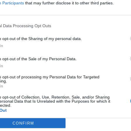
Participants
that may further disclose it to other third parties.
destacadas en Mad
l Data Processing Opt Outs
o opt-out of the Sharing of my personal data.
In
18
5024
o opt-out of the Sale of my Personal Data.
In
to opt-out of processing my Personal Data for Targeted
ing.
In
o opt-out of Collection, Use, Retention, Sale, and/or Sharing
ersonal Data that Is Unrelated with the Purposes for which it
lected.
Out
CONFIRM
Algeposa Outsourcing Industrial, S.L.