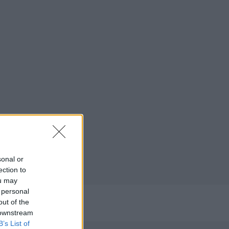
sonal or
ection to
ou may
 personal
out of the
/2023
 downstream
B’s List of