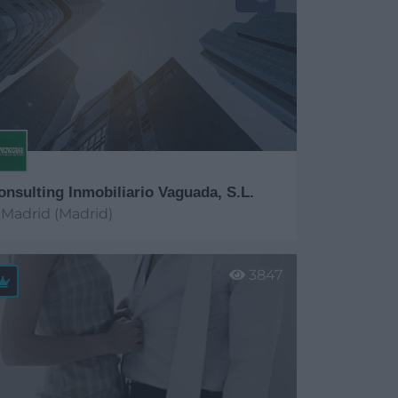
onsulting Inmobiliario Vaguada, S.L.
Madrid (Madrid)
er más
3847