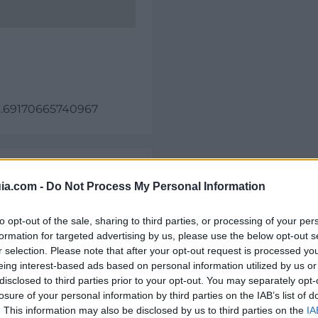
-3.69170665740967
ia.com -
Do Not Process My Personal Information
to opt-out of the sale, sharing to third parties, or processing of your per
formation for targeted advertising by us, please use the below opt-out s
r selection. Please note that after your opt-out request is processed y
eing interest-based ads based on personal information utilized by us or
disclosed to third parties prior to your opt-out. You may separately opt-
il activo desde:
03/10/2012
|
Última actualización:
25/10
losure of your personal information by third parties on the IAB’s list of
. This information may also be disclosed by us to third parties on the
IA