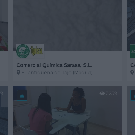
Comercial Química Sarasa, S.L.
C
Fuentidueña de Tajo (Madrid)
Ver más
V
49
3259