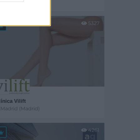
Madrid (Madrid)
er más
5327
ínica Vilift
Madrid (Madrid)
er más
4261