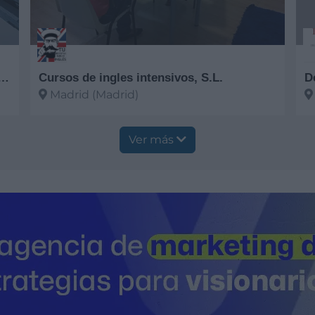
a de Seguros Luis Aranguren, S.L.
Cursos de ingles intensivos, S.L.
D
Madrid (Madrid)
Ver más
V
Ver más