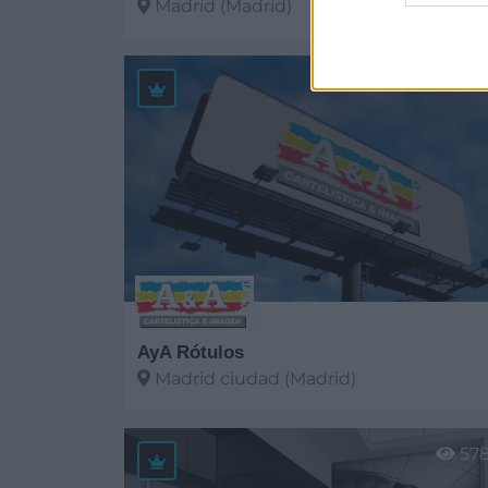
Madrid (Madrid)
Ver más
446
AyA Rótulos
Madrid ciudad (Madrid)
Ver más
57