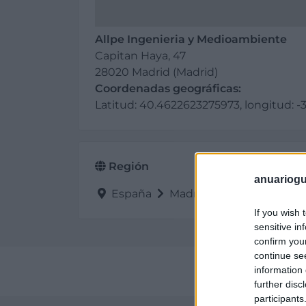
Allpe Ingenieria y Medioambiente
Capitan Haya, 47
28020 Madrid (Madrid)
Coordenadas geográficas:
Latitud: 40.4622623275973, longitud: 
Región
anuariogu
España
Madrid
Madrid
If you wish 
sensitive in
confirm you
continue se
information 
Perf
further disc
participants