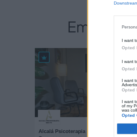
Downstream 
Empresas 
Persona
I want t
Opted 
46
I want t
Opted 
I want 
Advertis
Opted 
I want t
of my P
was col
Opted 
Alcalá Psicoterapia Breve - Madrid