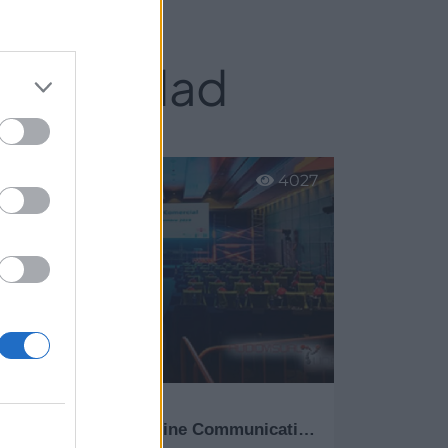
rid ciudad
4027
AV LINE Audiovisual Line Communication Services