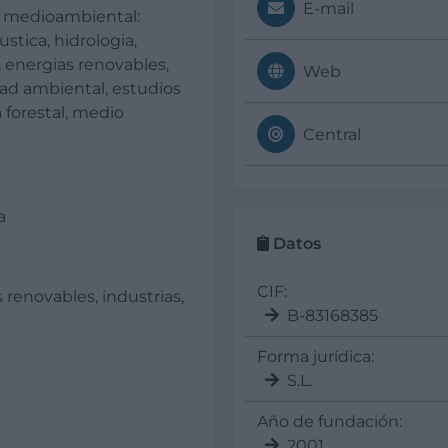
E-mail
a medioambiental:
stica, hidrologia,
, energias renovables,
Web
dad ambiental, estudios
a forestal, medio
Central
a
Datos
CIF:
 renovables, industrias,
B-83168385
Forma jurídica:
S.L.
Año de fundación:
2001