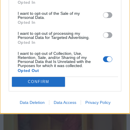
Opted In
I want to opt-out of the Sale of my
Personal Data.
Opted In
I want to opt-out of processing my
Personal Data for Targeted Advertising.
Opted In
I want to opt-out of Collection, Use,
Retention, Sale, and/or Sharing of my
AyA Rótulos
Personal Data that Is Unrelated with the
Purposes for which it was collected.
Madrid ciudad (Madrid)
Opted Out
Ver más
CONFIRM
4471
Data Deletion
Data Access
Privacy Policy