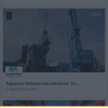
Ver más
5023
Algeposa Outsourcing Industrial, S.L.
Madrid (Madrid)
Ver más
4025