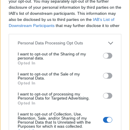
your opt-out. You may separately opt-out of the further
Alquiler de Autocares
disclosure of your personal information by third parties on the
Centro de Transportes
IAB’s list of downstream participants. This information may
also be disclosed by us to third parties on the
IAB’s List of
Downstream Participants
that may further disclose it to other
third parties.
Personal Data Processing Opt Outs
Perfil activo desde:
09/06/2022
|
Última actualización:
25/10/2023
I want to opt-out of the Sharing of my
personal data.
Opted In
I want to opt-out of the Sale of my
Personal Data.
Opted In
Empresas destacadas en
I want to opt-out of processing my
Madrid ciudad
Personal Data for Targeted Advertising.
Opted In
I want to opt-out of Collection, Use,
Retention, Sale, and/or Sharing of my
4621
Personal Data that Is Unrelated with the
Purposes for which it was collected.