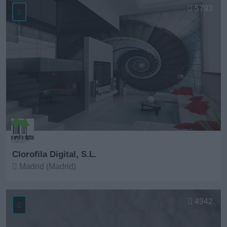
5793
Clorofila Digital, S.L.
Madrid (Madrid)
Ver más
4942