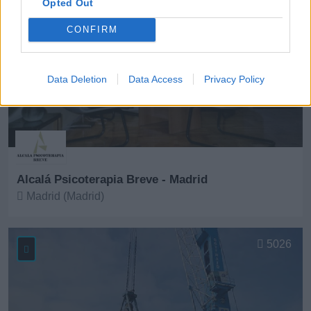
Opted Out
CONFIRM
Data Deletion
Data Access
Privacy Policy
Alcalá Psicoterapia Breve - Madrid
Madrid (Madrid)
Ver más
5026