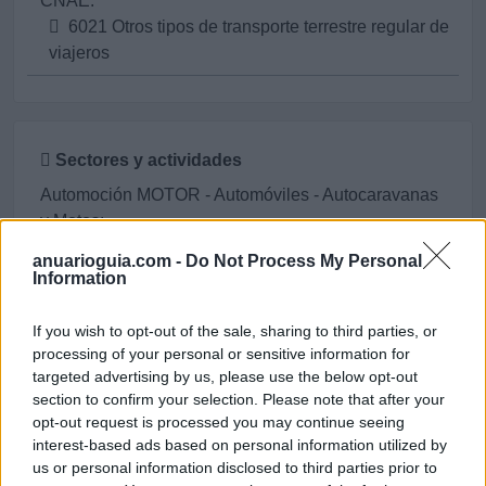
CNAE:
6021 Otros tipos de transporte terrestre regular de
viajeros
Sectores y actividades
Automoción MOTOR - Automóviles - Autocaravanas
y Motos:
Alquiler de coches con Chófer
anuarioguia.com -
Do Not Process My Personal
Information
Chófer Privado
If you wish to opt-out of the sale, sharing to third parties, or
Servicios Empresariales:
processing of your personal or sensitive information for
Bodas
targeted advertising by us, please use the below opt-out
section to confirm your selection. Please note that after your
Transporte y Logística: carreteras, ferrovías, puertos
opt-out request is processed you may continue seeing
interest-based ads based on personal information utilized by
marítimos y aeropuertos:
us or personal information disclosed to third parties prior to
Alquiler con Conductor