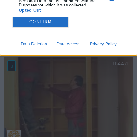
Personal Data that Is Unrelated with the
Purposes for which it was collected.
Opted Out
CONFIRM
AyA Rótulos
Madrid ciudad (Madrid)
Data Deletion
Data Access
Privacy Policy
Ver más
4471